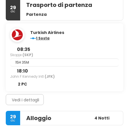
Trasporto di partenza
29
dic
Partenza
Turkish Airlines
1 Sosta
08:35
Skopje
(SKP)
15H 35M
18:10
John F Kennedy Intl
(JFK)
2 PC
Vedi i dettagli
29
Alloggio
4 Notti
dic