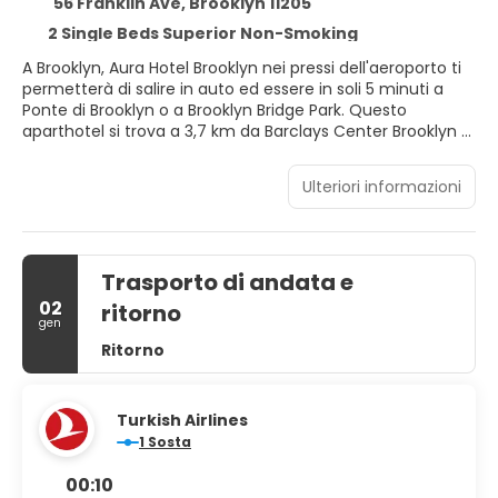
56 Franklin Ave, Brooklyn 11205
2 Single Beds Superior Non-Smoking
A Brooklyn, Aura Hotel Brooklyn nei pressi dell'aeroporto ti
permetterà di salire in auto ed essere in soli 5 minuti a
Ponte di Brooklyn o a Brooklyn Bridge Park. Questo
aparthotel si trova a 3,7 km da Barclays Center Brooklyn e
5,9 km da One World Trade Center.
Ulteriori informazioni
Avrai a disposizione una terrazza e un giardino da dove
ammirare il paesaggio e potrai utilizzare servizi come il
Wi-Fi gratuito. Questo aparthotel dispone, inoltre, di servizi
di concierge, un'area soggiorno in comune e un'area
Trasporto di andata e
picnic.
02
ritorno
Alloggia in una delle 35 camere della struttura! Nella tua
gen
sistemazione, completa di angolo cottura con frigorifero
Ritorno
e microonde, ti sentirai come a casa. La connessione
Internet inclusa, wireless e via cavo, e la TV a schermo
piatto da 55 pollici con canali via cavo sono l'ideale per
Turkish Airlines
concedersi un po' di svago. I comfort includono
1 Sosta
cassaforte (adatta a contenere un laptop), scrivanie e
telefoni con chiamate urbane gratuite.
00:10