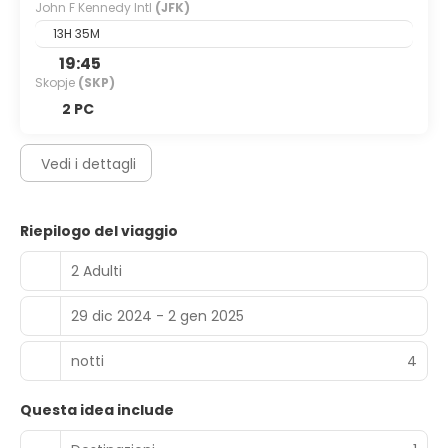
John F Kennedy Intl
(JFK)
Potrai usufruire di accesso gratuito a Internet via cavo, un
business center e una reception aperta 24 ore su 24.
13H 35M
19:45
Skopje
(SKP)
2 PC
Vedi i dettagli
Riepilogo del viaggio
2 Adulti
29 dic 2024 - 2 gen 2025
notti
4
Questa idea include