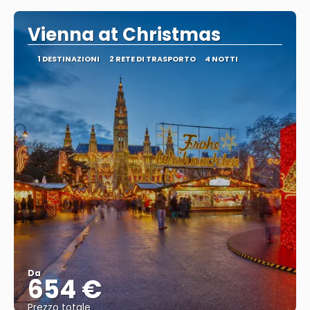
Vienna at Christmas
1 DESTINAZIONI
2 RETE DI TRASPORTO
4 NOTTI
Da
654 €
Prezzo totale