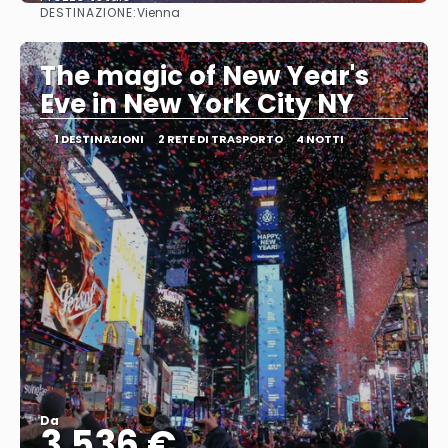
DESTINAZIONE:
Vienna
Vedere
The magic of New Year's
Eve in New York City NY
1 DESTINAZIONI
2 RETE DI TRASPORTO
4 NOTTI
Da
3.536 €