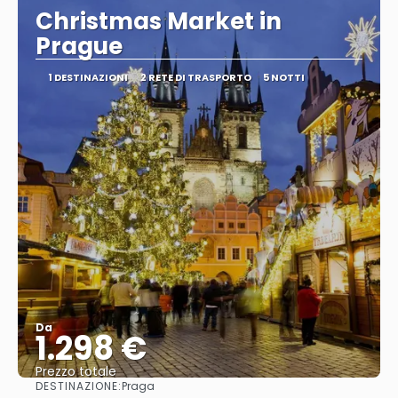
Christmas Market in
Prague
1 DESTINAZIONI
2 RETE DI TRASPORTO
5 NOTTI
Da
1.298 €
Prezzo totale
DESTINAZIONE:
Praga
Vedere