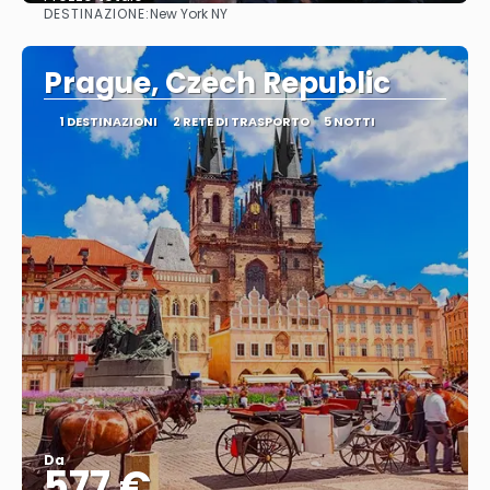
DESTINAZIONE:
New York NY
Vedere
Prague, Czech Republic
1 DESTINAZIONI
2 RETE DI TRASPORTO
5 NOTTI
Da
577 €