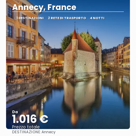
Annecy, France
1 DESTINAZIONI
2 RETE DI TRASPORTO
4 NOTTI
Da
1.016 €
Prezzo totale
DESTINAZIONE:
Annecy
Vedere