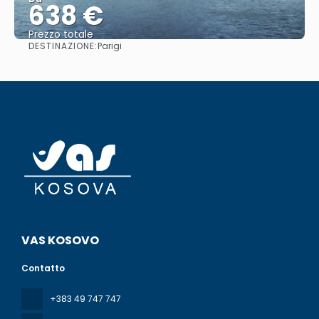
638 €
Prezzo totale
DESTINAZIONE:
Parigi
Vedere
VAS KOSOVO
Contatto
+383 49 747 747