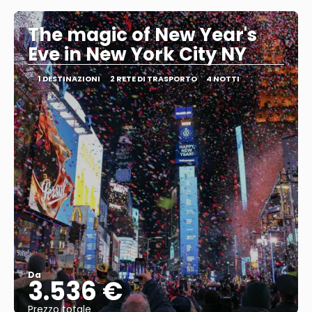
The magic of New Year's
Eve in New York City NY
1 DESTINAZIONI
2 RETE DI TRASPORTO
4 NOTTI
Da
3.536 €
Prezzo totale