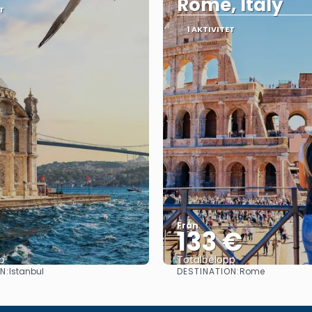
Rome, Italy
T
1 AKTIVITET
Från
133 €
p
Totalbelopp
N:
DESTINATION:
Istanbul
Rome
Se
Se