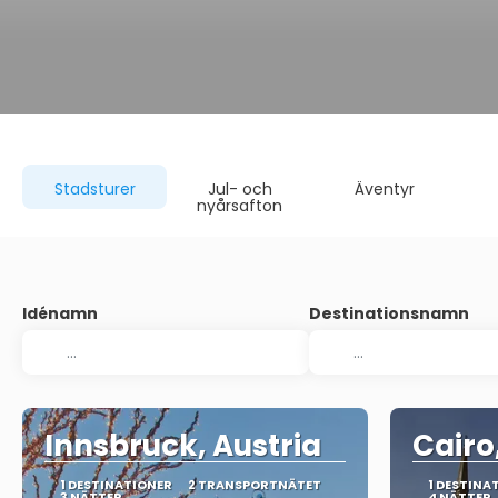
Stadsturer
Jul- och
Äventyr
nyårsafton
Idénamn
Destinationsnamn
Innsbruck, Austria
Cairo
1 DESTINATIONER
2 TRANSPORTNÄTET
1 DESTINA
3 NÄTTER
4 NÄTTER