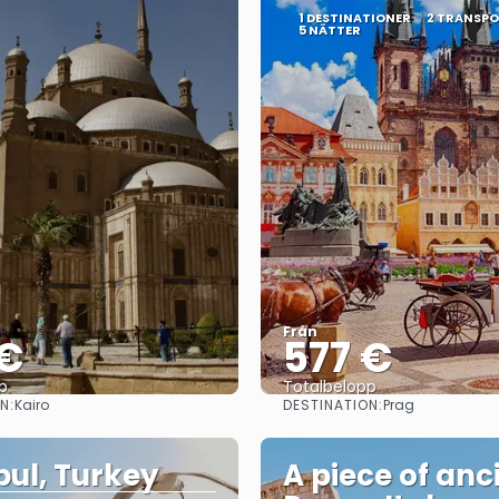
1 DESTINATIONER
2 TRANSP
5 NÄTTER
Från
 €
577 €
p
Totalbelopp
N:
DESTINATION:
Kairo
Prag
Se
Se
bul, Turkey
A piece of anc