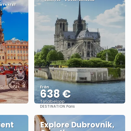
ORTNÄTET
Från
638 €
Totalbelopp
DESTINATION:
Paris
Se
ient
Explore Dubrovnik,