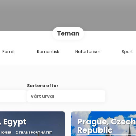
Teman
Familj
Romantisk
Naturturism
Sport
Sortera efter
Vårt urval
, Egypt
Prague, Czech
Republic
TIONER
2 TRANSPORTNÄTET