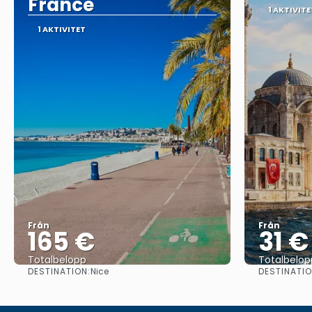
France
1 AKTIVITE
1 AKTIVITET
Från
Från
165 €
31 €
Totalbelopp
Totalbelop
DESTINATION:
DESTINATIO
Nice
Se