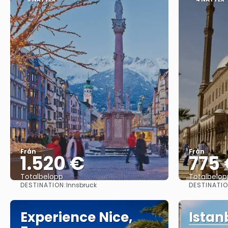
Från
Från
1.520 €
775
Totalbelopp
Totalbelop
DESTINATION:
DESTINATIO
Innsbruck
Se
Experience Nice,
Istan