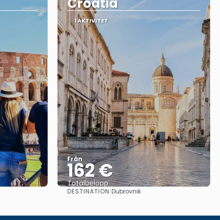
Croatia
1 AKTIVITET
Från
162 €
Totalbelopp
DESTINATION:
Dubrovnik
Se