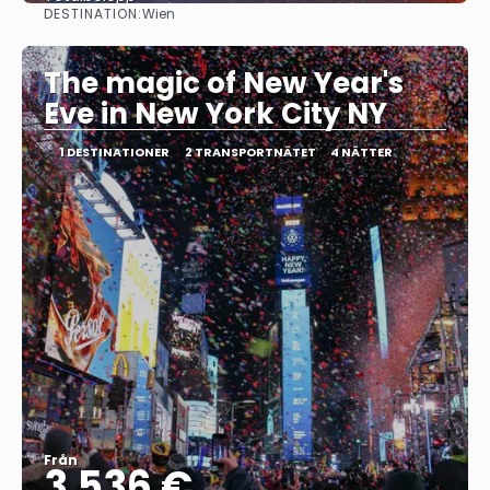
DESTINATION:
Wien
Se
The magic of New Year's
Eve in New York City NY
1 DESTINATIONER
2 TRANSPORTNÄTET
4 NÄTTER
Från
3.536 €