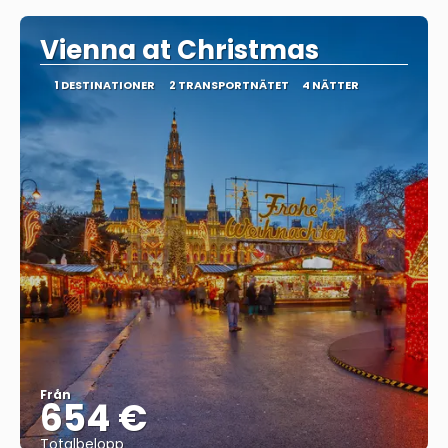
Vienna at Christmas
1 DESTINATIONER
2 TRANSPORTNÄTET
4 NÄTTER
Från
654 €
Totalbelopp