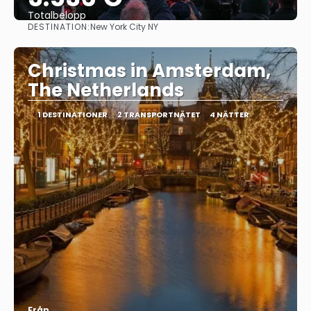
Totalbelopp
DESTINATION:
New York City NY
Se
Christmas in Amsterdam,
The Netherlands
1 DESTINATIONER
2 TRANSPORTNÄTET
4 NÄTTER
Från