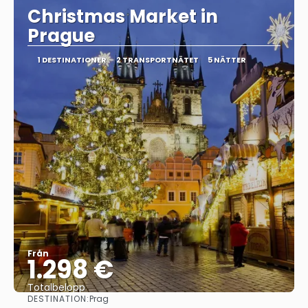
Christmas Market in
Prague
1 DESTINATIONER
2 TRANSPORTNÄTET
5 NÄTTER
Från
1.298 €
Totalbelopp
DESTINATION:
Prag
Se