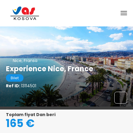
Nice, Fransa
Experience Nice, France
Bilet
Ref ID:
13114501
Toplam fiyat Dan beri
165 €