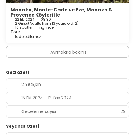
Monako, Monte-Carlo ve Eze, Monako &
Provence Köyleri ile
22 Eki 2024
08:30
2 Girişs
(
Adults from 13 years old: 2
)
10 saatler
İngilizce
Tour
İade edilemez
Ayrıntılara bakınız
Gezi özeti
2 Yetişkin
15 Eki 2024 - 13 Kas 2024
Geceleme sayısı
29
Seyahat Özeti