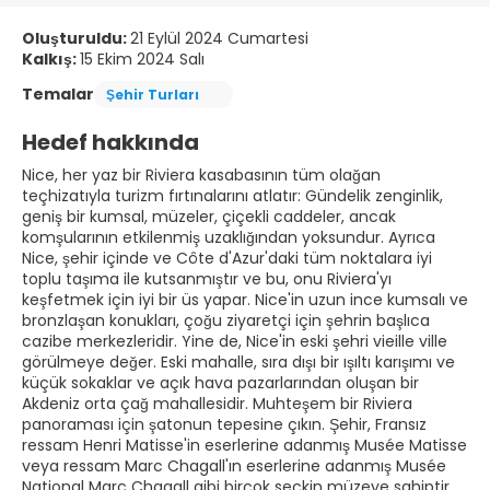
Oluşturuldu:
21 Eylül 2024 Cumartesi
Kalkış:
15 Ekim 2024 Salı
Temalar
Şehir Turları
Hedef hakkında
Nice, her yaz bir Riviera kasabasının tüm olağan
teçhizatıyla turizm fırtınalarını atlatır: Gündelik zenginlik,
geniş bir kumsal, müzeler, çiçekli caddeler, ancak
komşularının etkilenmiş uzaklığından yoksundur. Ayrıca
Nice, şehir içinde ve Côte d'Azur'daki tüm noktalara iyi
toplu taşıma ile kutsanmıştır ve bu, onu Riviera'yı
keşfetmek için iyi bir üs yapar. Nice'in uzun ince kumsalı ve
bronzlaşan konukları, çoğu ziyaretçi için şehrin başlıca
cazibe merkezleridir. Yine de, Nice'in eski şehri vieille ville
görülmeye değer. Eski mahalle, sıra dışı bir ışıltı karışımı ve
küçük sokaklar ve açık hava pazarlarından oluşan bir
Akdeniz orta çağ mahallesidir. Muhteşem bir Riviera
panoraması için şatonun tepesine çıkın. Şehir, Fransız
ressam Henri Matisse'in eserlerine adanmış Musée Matisse
veya ressam Marc Chagall'ın eserlerine adanmış Musée
National Marc Chagall gibi birçok seçkin müzeye sahiptir.