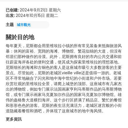
已创建:
2024年9月21日 星期六
出发:
2024年10月15日 星期二
主题
城市觀光
關於目的地
每年夏天，尼斯都会用里维埃拉小镇的所有常见装备来抵御旅游风
暴：休闲的富裕、宽阔的海滩、博物馆、繁花似锦的大道，但没有
邻居们那种做作的冷漠。此外，尼斯拥有良好的市内公共交通和前
往蔚蓝海岸各处的便利交通，使其成为探索里维埃拉的理想基地。
尼斯细长的海滩和古铜色的客人是这座城市吸引大多数游客的主要
景点。尽管如此，尼斯的老城区vieille ville还是值得一游的。老城
区不寻常地融合了闪光和地中海中世纪的小街道和户外市场。若要
欣赏壮观的里维埃拉全景，请爬上城堡的顶部。这座城市有几家杰
出的博物馆，例如专门展示法国画家亨利马蒂斯作品的马蒂斯博物
馆，或专门展示画家马克夏加尔作品的国家马克夏加尔博物馆。雄
伟的盎格鲁大道横扫海岸。这个步行区挤满了精品店、繁忙的餐馆
和形形色色的游客。尼斯的夜生活充满活力，老城区迷宫般的小街
道隐藏着餐馆和酒吧，并体现了这座城市的地中海风情。
更多資訊