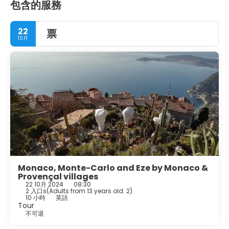
包含的服務
22
票
10月
Monaco, Monte-Carlo and Eze by Monaco &
Provençal villages
22 10月 2024
08:30
2 入口s
(
Adults from 13 years old: 2
)
10 小時
英語
Tour
不可退