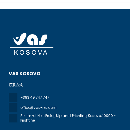
VAS KOSOVO
联系方式
+383 49 747 747
office@vas-rks.com
Str. Imzot Nike Prelaj, Ulpiane | Prishtine, Kosovo
, 10000 -
Prishtine