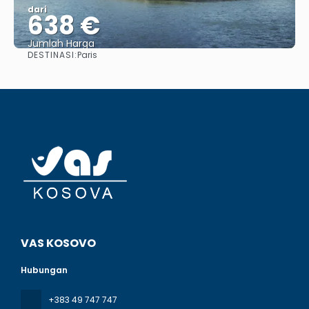
dari
638 €
Jumlah Harga
DESTINASI:
Paris
Lihat
VAS KOSOVO
Hubungan
+383 49 747 747