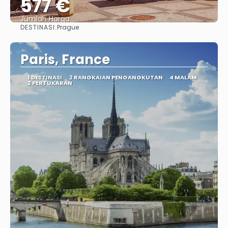
577 €
Jumlah Harga
DESTINASI:
Prague
Lihat
Paris, France
1 DESTINASI
2 RANGKAIAN PENGANGKUTAN
4 MALAM
2 PERTUKARAN