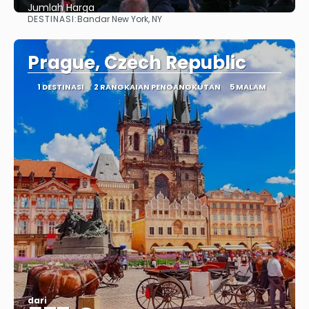
Jumlah Harga
DESTINASI:
Bandar New York, NY
Lihat
Prague, Czech Republic
1 DESTINASI
2 RANGKAIAN PENGANGKUTAN
5 MALAM
dari