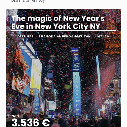
DESTINASI:
Annecy
Lihat
The magic of New Year's
Eve in New York City NY
1 DESTINASI
2 RANGKAIAN PENGANGKUTAN
4 MALAM
dari
3.536 €