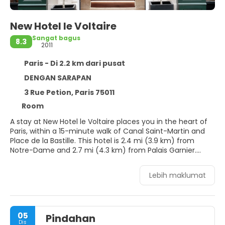
New Hotel le Voltaire
Sangat bagus
8.3
2011
Paris - Di 2.2 km dari pusat
DENGAN SARAPAN
3 Rue Petion, Paris 75011
Room
A stay at New Hotel le Voltaire places you in the heart of
Paris, within a 15-minute walk of Canal Saint-Martin and
Place de la Bastille. This hotel is 2.4 mi (3.9 km) from
Notre-Dame and 2.7 mi (4.3 km) from Palais Garnier.
Make use of convenient amenities such as
Lebih maklumat
complimentary wireless internet access, babysitting, and
tour/ticket assistance.
Make yourself at home in one of the 48 individually
05
Pindahan
furnished guestrooms. Satellite television is provided for
Dis