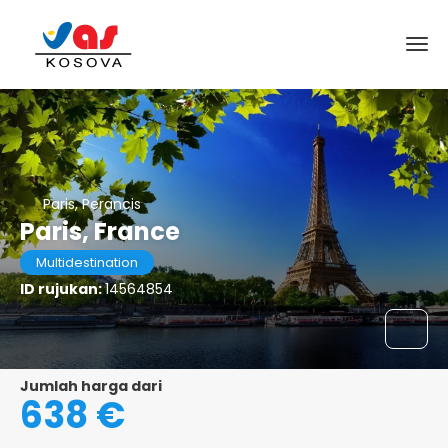
Paris, Perancis
Paris, France
Multidestination
ID rujukan:
14564854
Jumlah harga dari
638 €