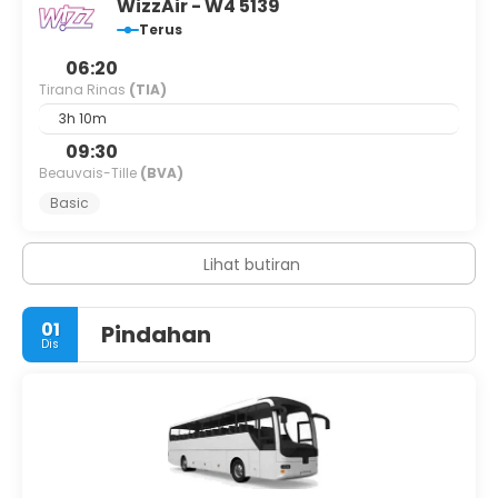
WizzAir - W4 5139
Terus
06:20
Tirana Rinas
(TIA)
3h 10m
09:30
Beauvais-Tille
(BVA)
Basic
Lihat butiran
01
Pindahan
Dis