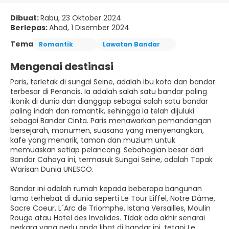
Dibuat:
Rabu, 23 Oktober 2024
Berlepas:
Ahad, 1 Disember 2024
Tema
Romantik
Lawatan Bandar
Mengenai destinasi
Paris, terletak di sungai Seine, adalah ibu kota dan bandar
terbesar di Perancis. Ia adalah salah satu bandar paling
ikonik di dunia dan dianggap sebagai salah satu bandar
paling indah dan romantik, sehingga ia telah dijuluki
sebagai Bandar Cinta. Paris menawarkan pemandangan
bersejarah, monumen, suasana yang menyenangkan,
kafe yang menarik, taman dan muzium untuk
memuaskan setiap pelancong. Sebahagian besar dari
Bandar Cahaya ini, termasuk Sungai Seine, adalah Tapak
Warisan Dunia UNESCO.
Bandar ini adalah rumah kepada beberapa bangunan
lama terhebat di dunia seperti Le Tour Eiffel, Notre Dâme,
Sacre Coeur, L´Arc de Triomphe, Istana Versailles, Moulin
Rouge atau Hotel des Invalides. Tidak ada akhir senarai
perkara yang perlu anda lihat di bandar ini, tetapi Le