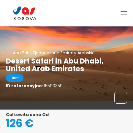
Abu Zabi, Zjednoczone Emiraty Arabskie
Desert Safari in Abu Dhabi,
United Arab Emirates
Bilet
ID referencyjne:
15590359
Całkowita cena Od
126 €