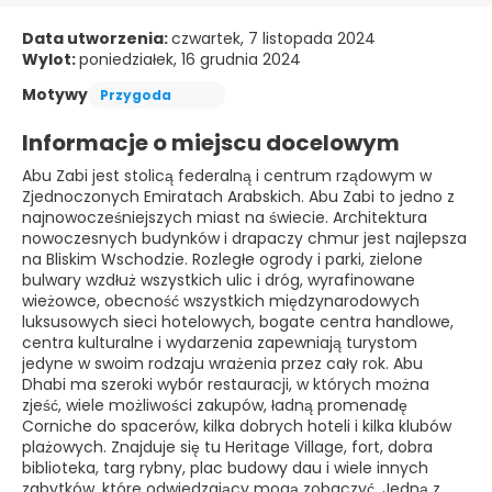
Data utworzenia:
czwartek, 7 listopada 2024
Wylot:
poniedziałek, 16 grudnia 2024
Motywy
Przygoda
Informacje o miejscu docelowym
Abu Zabi jest stolicą federalną i centrum rządowym w
Zjednoczonych Emiratach Arabskich. Abu Zabi to jedno z
najnowocześniejszych miast na świecie. Architektura
nowoczesnych budynków i drapaczy chmur jest najlepsza
na Bliskim Wschodzie. Rozległe ogrody i parki, zielone
bulwary wzdłuż wszystkich ulic i dróg, wyrafinowane
wieżowce, obecność wszystkich międzynarodowych
luksusowych sieci hotelowych, bogate centra handlowe,
centra kulturalne i wydarzenia zapewniają turystom
jedyne w swoim rodzaju wrażenia przez cały rok. Abu
Dhabi ma szeroki wybór restauracji, w których można
zjeść, wiele możliwości zakupów, ładną promenadę
Corniche do spacerów, kilka dobrych hoteli i kilka klubów
plażowych. Znajduje się tu Heritage Village, fort, dobra
biblioteka, targ rybny, plac budowy dau i wiele innych
zabytków, które odwiedzający mogą zobaczyć. Jedną z