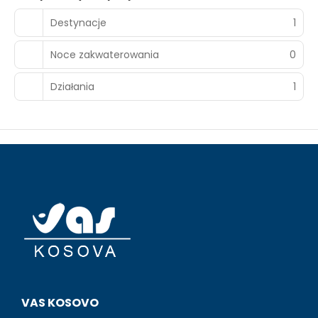
Destynacje
1
Noce zakwaterowania
0
Działania
1
VAS KOSOVO