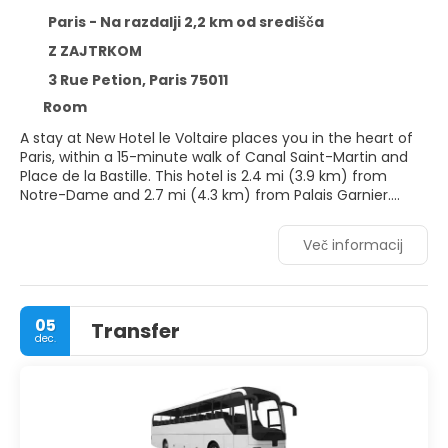
Paris - Na razdalji 2,2 km od središča
Z ZAJTRKOM
3 Rue Petion, Paris 75011
Room
A stay at New Hotel le Voltaire places you in the heart of
Paris, within a 15-minute walk of Canal Saint-Martin and
Place de la Bastille. This hotel is 2.4 mi (3.9 km) from
Notre-Dame and 2.7 mi (4.3 km) from Palais Garnier.
Make use of convenient amenities such as
Več informacij
complimentary wireless internet access, babysitting, and
tour/ticket assistance.
Make yourself at home in one of the 48 individually
05
Transfer
furnished guestrooms. Satellite television is provided for
dec.
your entertainment. Bathrooms have bathtubs or
showers and hair dryers. Conveniences include phones, as
well as safes and desks.
Take advantage of the hotel's room service (during
limited hours). Buffet breakfasts are available daily from