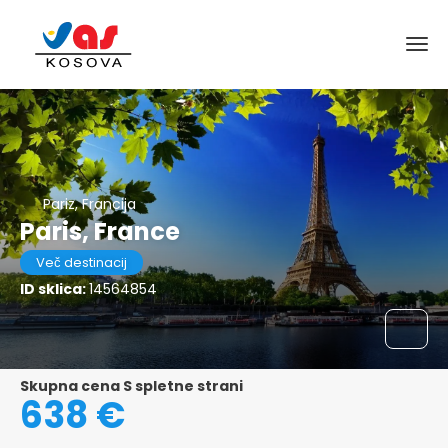
Pariz, Francija
Paris, France
Več destinacij
ID sklica:
14564854
Skupna cena S spletne strani
638 €