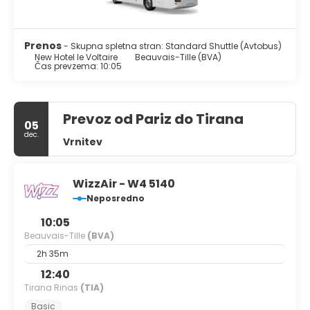
7:00 AM to noon for a fee.
Featured amenities include a computer station, express
Prenos
- Skupna spletna stran: Standard Shuttle (Avtobus)
check-out, and dry cleaning/laundry services.
New Hotel le Voltaire
Beauvais-Tille (BVA)
Čas prevzema: 10:05
Prevoz od Pariz do Tirana
05
dec.
Vrnitev
WizzAir - W4 5140
Neposredno
10:05
Beauvais-Tille
(BVA)
2h 35m
12:40
Tirana Rinas
(TIA)
Basic