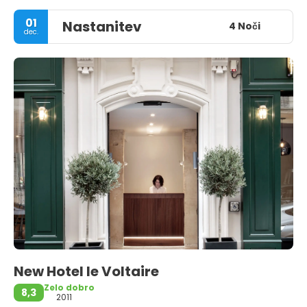
01
Nastanitev
4 Noči
dec.
New Hotel le Voltaire
Zelo dobro
8,3
2011