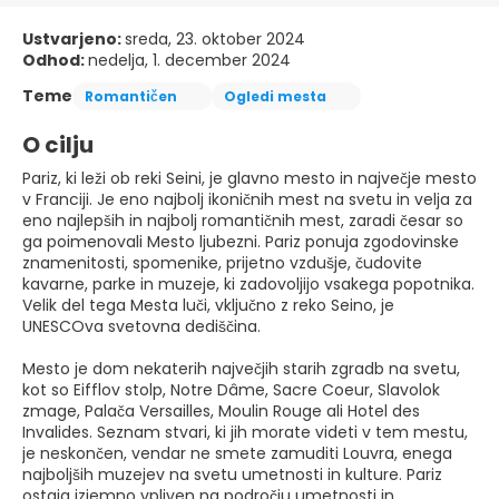
Ustvarjeno:
sreda, 23. oktober 2024
Odhod:
nedelja, 1. december 2024
Teme
Romantičen
Ogledi mesta
O cilju
Pariz, ki leži ob reki Seini, je glavno mesto in največje mesto
v Franciji. Je eno najbolj ikoničnih mest na svetu in velja za
eno najlepših in najbolj romantičnih mest, zaradi česar so
ga poimenovali Mesto ljubezni. Pariz ponuja zgodovinske
znamenitosti, spomenike, prijetno vzdušje, čudovite
kavarne, parke in muzeje, ki zadovoljijo vsakega popotnika.
Velik del tega Mesta luči, vključno z reko Seino, je
UNESCOva svetovna dediščina.
Mesto je dom nekaterih največjih starih zgradb na svetu,
kot so Eifflov stolp, Notre Dâme, Sacre Coeur, Slavolok
zmage, Palača Versailles, Moulin Rouge ali Hotel des
Invalides. Seznam stvari, ki jih morate videti v tem mestu,
je neskončen, vendar ne smete zamuditi Louvra, enega
najboljših muzejev na svetu umetnosti in kulture. Pariz
ostaja izjemno vpliven na področju umetnosti in