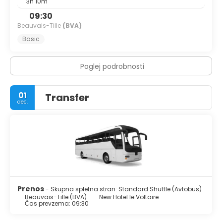
3h 10m
09:30
Beauvais-Tille
(BVA)
Basic
Poglej podrobnosti
01
Transfer
dec.
Prenos
- Skupna spletna stran: Standard Shuttle (Avtobus)
Beauvais-Tille (BVA)
New Hotel le Voltaire
Čas prevzema: 09:30