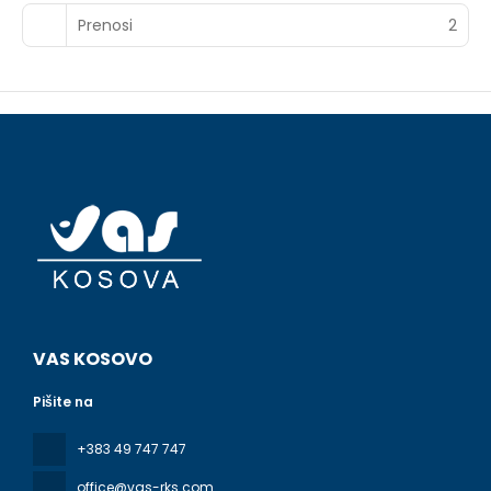
Prenosi
2
VAS KOSOVO
Pišite na
+383 49 747 747
office@vas-rks.com