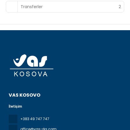
Transferler
2
VAS KOSOVO
İletişim
+383 49 747 747
office@vas-rks.com