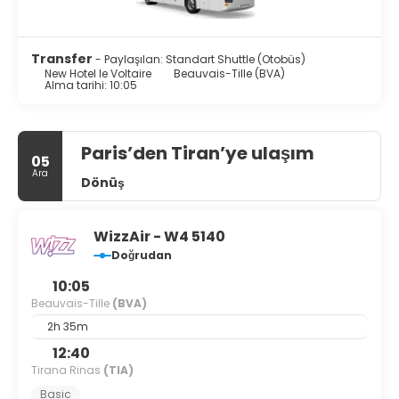
servisi yapılmaktadır.
Misafirler için bilgisayar istasyonu, hızlı çıkış ve kuru
Transfer
- Paylaşılan: Standart Shuttle (Otobüs)
temizleme/çamaşır yıkama servisi mevcuttur.
New Hotel le Voltaire
Beauvais-Tille (BVA)
Alma tarihi: 10:05
Paris’den Tiran’ye ulaşım
05
Ara
Dönüş
WizzAir - W4 5140
Doğrudan
10:05
Beauvais-Tille
(BVA)
2h 35m
12:40
Tirana Rinas
(TIA)
Basic