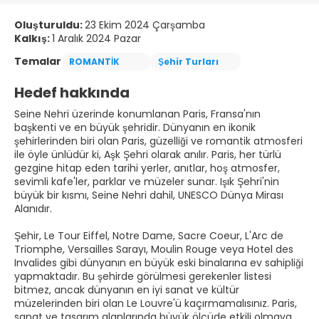
Oluşturuldu:
23 Ekim 2024 Çarşamba
Kalkış:
1 Aralık 2024 Pazar
Temalar
ROMANTİK
Şehir Turları
Hedef hakkında
Seine Nehri üzerinde konumlanan Paris, Fransa'nın
başkenti ve en büyük şehridir. Dünyanın en ikonik
şehirlerinden biri olan Paris, güzelliği ve romantik atmosferi
ile öyle ünlüdür ki, Aşk Şehri olarak anılır. Paris, her türlü
gezgine hitap eden tarihi yerler, anıtlar, hoş atmosfer,
sevimli kafe'ler, parklar ve müzeler sunar. Işık Şehri'nin
büyük bir kısmı, Seine Nehri dahil, UNESCO Dünya Mirası
Alanıdır.
Şehir, Le Tour Eiffel, Notre Dame, Sacre Coeur, L'Arc de
Triomphe, Versailles Sarayı, Moulin Rouge veya Hotel des
Invalides gibi dünyanın en büyük eski binalarına ev sahipliği
yapmaktadır. Bu şehirde görülmesi gerekenler listesi
bitmez, ancak dünyanın en iyi sanat ve kültür
müzelerinden biri olan Le Louvre'ü kaçırmamalısınız. Paris,
sanat ve tasarım alanlarında büyük ölçüde etkili olmaya