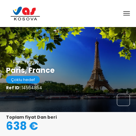
Paris, Fransa
Paris, France
Çoklu hedef
Ref ID:
14564854
Toplam fiyat Dan beri
638 €