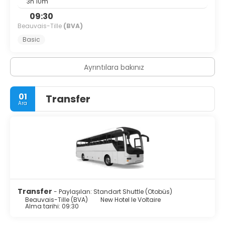
3h 10m
09:30
Beauvais-Tille
(BVA)
Basic
Ayrıntılara bakınız
01
Transfer
Ara
Transfer
- Paylaşılan: Standart Shuttle (Otobüs)
Beauvais-Tille (BVA)
New Hotel le Voltaire
Alma tarihi: 09:30