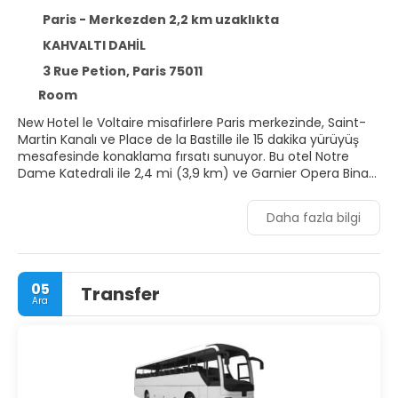
Paris - Merkezden 2,2 km uzaklıkta
KAHVALTI DAHİL
3 Rue Petion, Paris 75011
Room
New Hotel le Voltaire misafirlere Paris merkezinde, Saint-
Martin Kanalı ve Place de la Bastille ile 15 dakika yürüyüş
mesafesinde konaklama fırsatı sunuyor. Bu otel Notre
Dame Katedrali ile 2,4 mi (3,9 km) ve Garnier Opera Binası
ile 2,7 mi (4,4 km) mesafede.
Daha fazla bilgi
Misafirlerimiz için ücretsiz kablosuz İnternet, bebek bakımı
ve tur/bilet desteği mevcuttur.
Misafirler için 48 ayrı ayrı döşenmiş oda mevcuttur.
05
Transfer
Misafirlerimizin iyi vakit geçirebilmesi için uydu kanalları
Ara
vardır. Banyolarda küvet veya duş ve saç kurutma
makinesi vardır. Misafirlerimize telefon, emanet kasası ve
masa gibi imkânlar ve kolaylıklar sunulmaktadır.
Otelde belirli saatlerde oda servisi sunuluyor. Misafirlere
her gün 7 ve öğlen arasında ücretli açık büfe kahvaltı