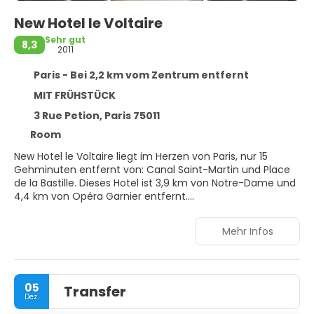
New Hotel le Voltaire
Sehr gut
8,3
2011
Paris - Bei 2,2 km vom Zentrum entfernt
MIT FRÜHSTÜCK
3 Rue Petion, Paris 75011
Room
New Hotel le Voltaire liegt im Herzen von Paris, nur 15
Gehminuten entfernt von: Canal Saint-Martin und Place
de la Bastille. Dieses Hotel ist 3,9 km von Notre-Dame und
4,4 km von Opéra Garnier entfernt.
Kostenloses WLAN, Babysitting und Unterstützung bei der
Mehr Infos
Tourenplanung/beim Ticketerwerb sind verfügbar.
Mach es dir in einem der 48 Zimmer, die individuell
eingerichtet sind, gemütlich. Fernseher mit
05
Transfer
Satellitenempfang lassen keine Langeweile aufkommen.
Dez.
Die Badezimmer bieten Badewannen oder Duschen und