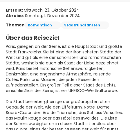
Erstellt:
Mittwoch, 23. Oktober 2024
Abreise:
Sonntag, 1. Dezember 2024
Themen
Romantisch
Stadtrundfahrten
Über das Reiseziel
Paris, gelegen an der Seine, ist die Hauptstadt und größte
Stadt Frankreichs. Sie ist eine der ikonischsten Städte der
Welt und gilt als eine der schönsten und romantischsten
Städte, weshalb sie auch als Stadt der Liebe bezeichnet
wird. Paris bietet historische Sehenswürdigkeiten,
Denkmäler, eine angenehme Atmosphäre, reizende
Cafés, Parks und Museen, die jeden Reisenden
zufriedenstellen. Ein großer Teil dieser Stadt des Lichts,
einschließlich der Seine, ist ein UNESCO-Weltkulturerbe.
Die Stadt beherbergt einige der großartigsten alten
Gebäude der Welt, wie den Eiffelturm, Notre-Dame,
Sacré-Cœur, den Arc de Triomphe, das Schloss Versailles,
das Moulin Rouge oder das Hôtel des Invalides. Die Liste
der Sehenswürdigkeiten in dieser Stadt ist endlos, aber
das Louvre, eines der besten Museen der Welt für Kunst