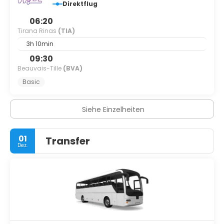
Direktflug
06:20
Tirana Rinas
(TIA)
3h 10min
09:30
Beauvais-Tille
(BVA)
Basic
Siehe Einzelheiten
01
Transfer
Dez.