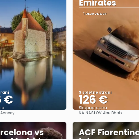
Emirates
1 DEJAVNOST
trani
S spletne strani
6 €
126 €
na
Skupna cena
:
NA NASLOV:
Annecy
Abu Dhabi
Glej .
Glej .
rcelona vs
ACF Fiorentina