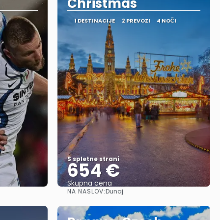
Christmas
1 DESTINACIJE
2 PREVOZI
4 NOČI
S spletne strani
654 €
Skupna cena
NA NASLOV:
Dunaj
Glej .