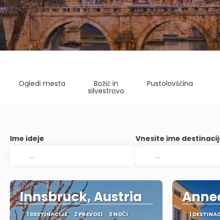
Ogledi mesta
Božič in
Pustolovščina
silvestrovo
Ime ideje
Vnesite ime destinaci
Innsbruck, Austria
Annec
1 DESTINACIJE
2 PREVOZI
3 NOČI
1 DESTINA