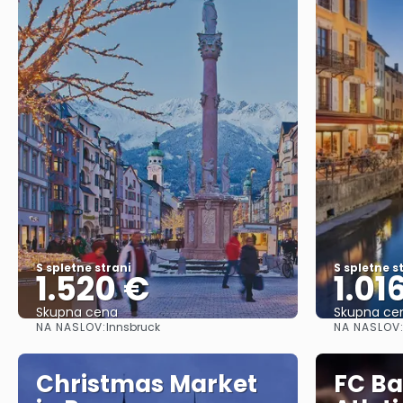
S spletne strani
S spletne s
1.520 €
1.01
Skupna cena
Skupna ce
NA NASLOV:
NA NASLOV
Innsbruck
Glej .
Christmas Market
FC Ba