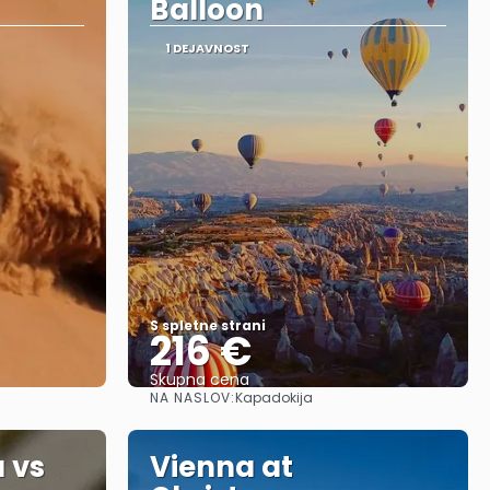
Balloon
1 DEJAVNOST
S spletne strani
216 €
Skupna cena
NA NASLOV:
Kapadokija
Glej .
 vs
Vienna at