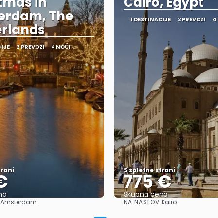
tmas in
Cairo, Egypt
erdam, The
1 DESTINACIJE
2 PREVOZI
4
rlands
CIJE
2 PREVOZI
4 NOČI
trani
S spletne strani
€
775 €
na
Skupna cena
:
NA NASLOV:
Amsterdam
Kairo
Glej .
Glej .