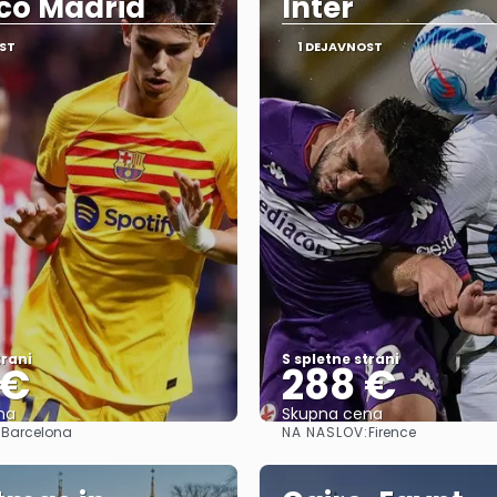
ico Madrid
Inter
ST
1 DEJAVNOST
trani
S spletne strani
 €
288 €
na
Skupna cena
:
NA NASLOV:
Barcelona
Firence
Glej .
Glej .