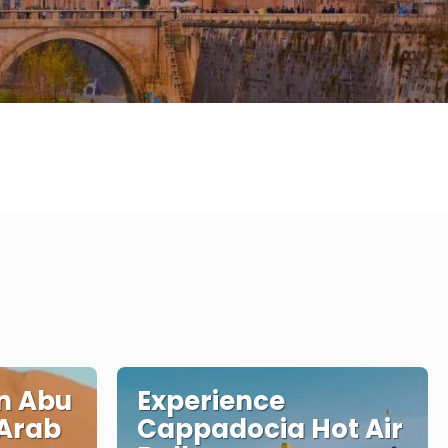
in Abu
Experience
 Arab
Cappadocia Hot Air