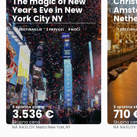
The magic of New
Chris
Year's Eve in New
Amst
York City NY
Nethe
1 DESTINACIJE
2 PREVOZI
4 NOČI
1 DESTINA
S spletne strani
S spletne s
3.536 €
710 
Skupna cena
Skupna ce
NA NASLOV:
NA NASLOV
Mesto New York, NY
Glej .