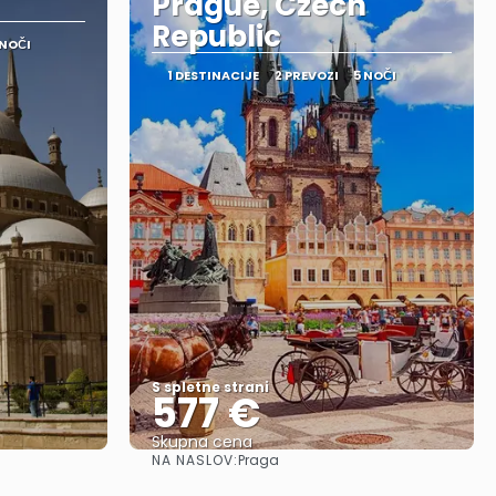
Prague, Czech
Republic
 NOČI
1 DESTINACIJE
2 PREVOZI
5 NOČI
S spletne strani
577 €
Skupna cena
NA NASLOV:
Praga
Glej .