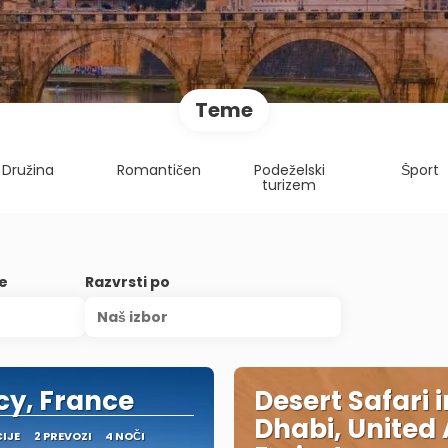
Teme
Družina
Romantičen
Podeželski
Šport
turizem
je
Razvrsti po
Naš izbor
y, France
Desert Safari 
Dhabi, United
CIJE
2 PREVOZI
4 NOČI