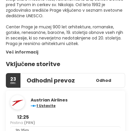
pred Tynom in cerkev sv. Nikolaja. Od leta 1992 je
zgodovinsko središče Prage vključeno v seznam svetovne
dediščine UNESCO.
Center Prage je muzej 900 let arhitekture, romanske,
gotske, renesančne, baročne, 19. stoletja obnove vseh njih
in secesije, ki so neverjetno nedotaknjene od 20. stoletja.
Praga je resnično arhitekturni užitek.
Več informacij
Vključene storitve
23
Odhodni prevoz
Odhod
dec.
Austrian Airlines
1 Ustavite
12:25
Pristina
(PRN)
3h 35m