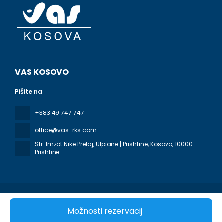
VAS KOSOVO
Pišite na
+383 49 747 747
office@vas-rks.com
Str. Imzot Nike Prelaj, Ulpiane | Prishtine, Kosovo
, 10000 -
Prishtine
Vse pravice pridržane VAS KOSOVO © 2026
Pravilnik o
Možnosti rezervacij
zasebnosti