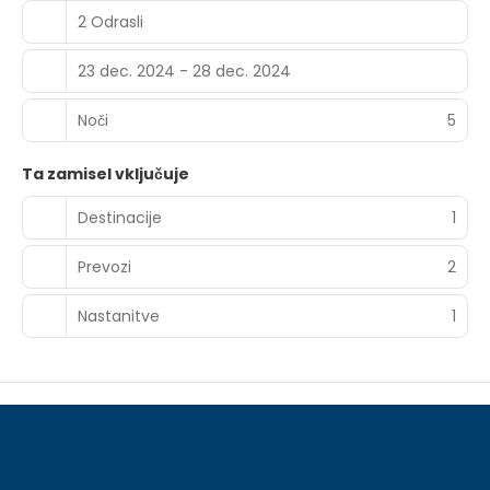
rooms. A roundtrip airport shuttle is provided for a
2 Odrasli
surcharge (available 24 hours), and self parking (subject
to charges) is available onsite.
23 dec. 2024 - 28 dec. 2024
Noči
5
Ta zamisel vključuje
Destinacije
1
Prevozi
2
Nastanitve
1