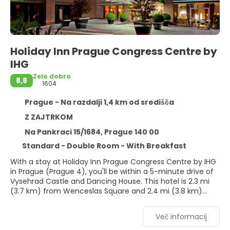
Holiday Inn Prague Congress Centre by
IHG
Zelo dobro
8,8
1604
Prague - Na razdalji 1,4 km od središča
Z ZAJTRKOM
Na Pankraci 15/1684, Prague 140 00
Standard - Double Room - With Breakfast
With a stay at Holiday Inn Prague Congress Centre by IHG
in Prague (Prague 4), you'll be within a 5-minute drive of
Vysehrad Castle and Dancing House. This hotel is 2.3 mi
(3.7 km) from Wenceslas Square and 2.4 mi (3.8 km)
from Charles Bridge.
Več informacij
Pamper yourself with onsite massages or enjoy recreation