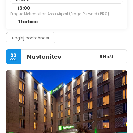
16:00
Prague Metropolitan Area Airport (Praga Ruzyne)
(PRG)
1 torbica
Poglej podrobnosti
23
Nastanitev
5 Noči
dec.