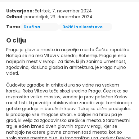
Ustvarjeno:
četrtek, 7. november 2024
Odhod:
ponedeljek, 23. december 2024
Teme
Družina
Božič in silvestrovo
O cilju
Praga je glavno mesto in največje mesto Češke republike.
Nahaja se na reki Vltavi v osrednji Bohemiji. Praga je eno
najlepših mest v Evropi. Za tiste, ki jih zanima umetnost,
zgodovina, klasična glasba in arhitektura, je Praga nujno
videti.
Čudovite zgradbe in arhitektura so vidne na vsakem
koraku. Reka Vltava teče skozi sredino Prage. Čez reko se
razprostira veliko mostov, vendar je prav pešačen Karlov
most tisti, ki privablja obiskovalce zaradi svoje kombinacije
gotske gradnje in baročnih kipov. Tukaj so ulični prodajalci,
ki prodajajo vse mogoče stvari, v daljavi na hribu pa je
grad, ki velja za zgodovinsko središče mesta. Staromestni
trg je eden izmed dveh glavnih trgov v Pragi, kjer se
nahajajo nekatere glavne znamenitosti mesta, kot so
stolp stare mestne hiše, Astronomična ura, cerkev Device