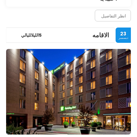
انظر التفاصيل
23
الاقامه
5الليلالليالي
ديسمبر