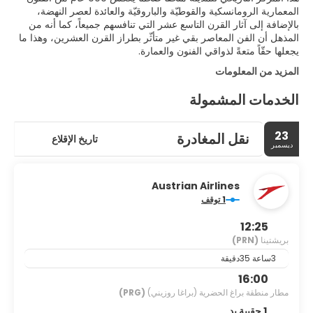
المعمارية الرومانسكية والقوطيّة والباروقيّة والعائدة لعصر النهضة،
بالإضافة إلى آثار القرن التاسع عشر التي تنافسهم جميعاً، كما أنه من
المذهل أن الفن المعاصر بقي غير متأثّر بطراز القرن العشرين، وهذا ما
يجعلها حقّاً متعةً لذواقي الفنون والعمارة.
المزيد من المعلومات
الخدمات المشمولة
23
نقل المغادرة
تاريخ الإقلاع
ديسمبر
Austrian Airlines
1 توقف
12:25
بريشتينا
(PRN)
3ساعة 35دقيقة
16:00
مطار منطقة براغ الحضرية (براغا روزيني)
(PRG)
1 حقيبة يد