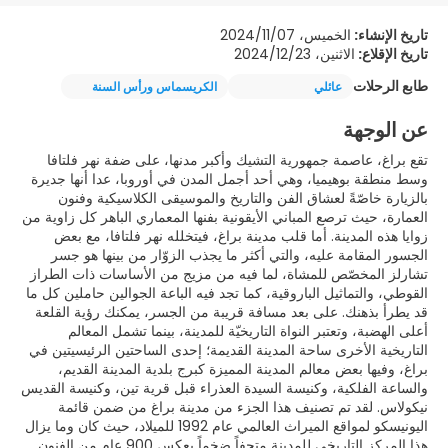
تاريخ الإنشاء:
الخميس، 2024/11/07
تاريخ الإقلاع:
الاثنين، 2024/12/23
طابع الرحلات
عائلي
الكريسماس ورأس السنة
عن الوجهة
تقع براغ، عاصمة جمهورية التشيك وأكبر مدنها، على ضفة نهر فلتافا
وسط منطقة بوهيميا، وهي أحد أجمل المدن في أوروبا، عدا أنها جديرة
بالزيارة خاصّةً لعشاق الفن والتاريخ والموسيقى الكلاسيكية وفنون
العمارة، حيث ترصع المباني الأيقونية بفنها المعماري الباهر كل زاوية من
زوايا هذه المدينة. أما قلب مدينة براغ، فيتخلله نهر فلتافا، مع بعض
الجسور المقامة عليه، والتي أكثر ما يجذب الزوّار من بينها هو جسر
تشارلز المخصّص للمشاة، لما فيه من مزيج من الأساسات ذات الطراز
القوطي، والتماثيل الباروقية، كما تجد فيه الباعة الجوالين حاملين كل ما
قد يطرأ بذهنك. على بعد مسافة قريبة من الجسر، يمكنك رؤية القلعة
أعلى الهضبة، وتعتبر النواة التاريخيّة للمدينة، بينما تشمل المعالم
التاريخية الأخرى ساحة المدينة القديمة؛ إحدى الساحتين الرئيسيتين في
براغ، وفيها بعض معالم المدينة المميزة كبرج بلدية المدينة القديم،
والساعة الفلكية، وكنيسة السيدة العذراء قبل قرية تين، وكنيسة القديس
نيكولاس. لقد تم تصنيف هذا الجزء من مدينة براغ من ضمن قائمة
اليونيسكو لمواقع الميراث العالمي عام 1992 للميلاد، حيث كان وما يزال
هذا المركز التاريخي للمدينة متحفاً ضخماً يعكس 900 عام من الفنون