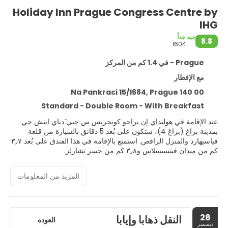
Holiday Inn Prague Congress Centre by
IHG
جيد جداً
8.8
1604
Prague - في 1.4 كم من المركز
مع الإفطار
Na Pankraci 15/1684, Prague 140 00
Standard - Double Room - With Breakfast
عند الإقامة في هوليداي إن براجو كونجريس س جبي ٓدباي ايتش جي
بمدينة براغ (براغ 4)، ستكون على بُعد 5 دقائق بالسيارة من قلعة
فياسيهارد والمنزل الراقص. استمتع بالإقامة في هذا الفندق على بُعد ٣٫٧
كم من ميدان فينسيسلاس و٣٫٨ كم من جسر تشارلز.
دلل نفسك بالحصول على جلسات التدليك داخل الموقع، أو استمتع
المزيد من المعلومات
بوسائل الترفيه والاستجمام، ومنها مركز لياقة بدنية مفتوح على مدار
الساعة. ستجد في هذا الفندق مزايا إضافية تشمل اتصال لاسلكي مجاني
بالإنترنت وخدمات الاستعلامات والإرشاد ومتاجر للهدايا/أكشاك للجرائد.
28
النقل ذهابا وإيابا
اشعر وكأنك في بيتك بالإقامة في واحدة من 254 غرفة ضيافة. تتوفر
العوده
ديسمبر