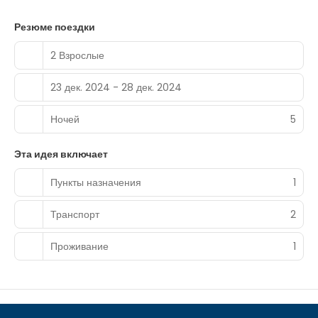
space consisting of a conference center and 5 meeting
rooms. A roundtrip airport shuttle is provided for a
Резюме поездки
surcharge (available 24 hours), and self parking (subject
to charges) is available onsite.
2 Взрослые
23 дек. 2024 - 28 дек. 2024
Ночей
5
Эта идея включает
Пункты назначения
1
Транспорт
2
Проживание
1