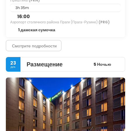
Приштина
(PRN)
3h 35m
16:00
Аэропорт столичного района Праги (Прага-Рузине)
(PRG)
1 дамская сумочка
Смотрите подробности
23
Размещение
5 Ночью
дек.