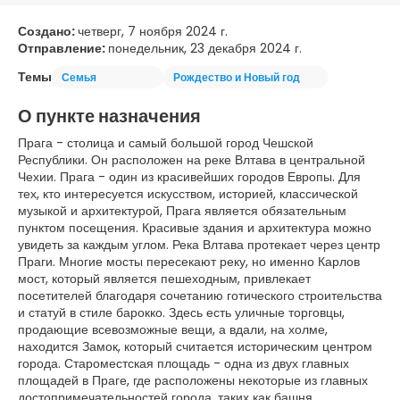
Создано:
четверг, 7 ноября 2024 г.
Отправление:
понедельник, 23 декабря 2024 г.
Темы
Семья
Рождество и Новый год
О пункте назначения
Прага - столица и самый большой город Чешской
Республики. Он расположен на реке Влтава в центральной
Чехии. Прага - один из красивейших городов Европы. Для
тех, кто интересуется искусством, историей, классической
музыкой и архитектурой, Прага является обязательным
пунктом посещения. Красивые здания и архитектура можно
увидеть за каждым углом. Река Влтава протекает через центр
Праги. Многие мосты пересекают реку, но именно Карлов
мост, который является пешеходным, привлекает
посетителей благодаря сочетанию готического строительства
и статуй в стиле барокко. Здесь есть уличные торговцы,
продающие всевозможные вещи, а вдали, на холме,
находится Замок, который считается историческим центром
города. Староместская площадь - одна из двух главных
площадей в Праге, где расположены некоторые из главных
достопримечательностей города, таких как башня