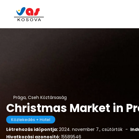
Prága, Cseh Köztársaság
Christmas Market in P
Közlekedés + Hotel
Létrehozás időpontja:
2024. november 7., csütörtök
-
Ind
Hivatkozási azonosító:
15589546