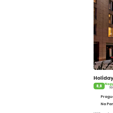
Holiday
Nagy
8,8
16
Prague
Na Pan