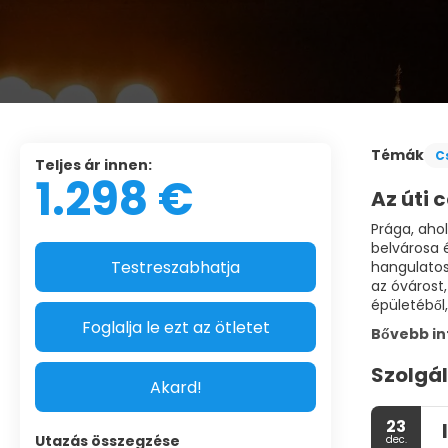
Témák
C
Teljes ár innen:
1.298 €
Az úti c
Prága, aho
belvárosa é
Testreszabhatja
hangulatos
az óvárost
Foglalja le ezt az ötletet
Bővebb i
Szolgá
Akard!
23
Utazás összegzése
dec.