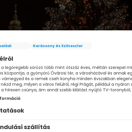
saládi
Karácsony és Szilveszter
élról
l a legöregebb söröző több mint ötszáz éves, méltán szerepel mi
s központja, a gyönyörű Óvárosi tér, a városházával és annak egy
 várnegyed és a remek cseh konyha minden évszakban elegendő 
, nézd meg, milyen a város felülről, régi Prágát, például a nyár
nformáció
ltatások
Indulási szállítás