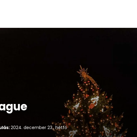
rague
ulás:
2024. december 23., hétfő