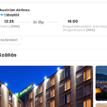
Austrian Airlines
1 Megálló
12:25
16:00
3ó 35p
Pristina
(PRN)
Prague Metropolitan Area Airpo
(Praga Ruzyne)
(PRG)
részleteket
Szállás