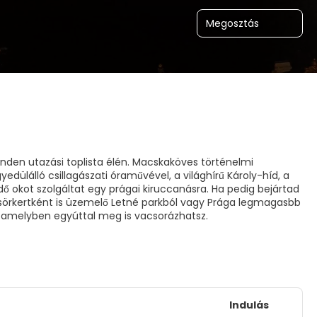
Megosztás
nden utazási toplista élén. Macskaköves történelmi
edülálló csillagászati óraművével, a világhírű Károly-híd, a
okot szolgáltat egy prágai kiruccanásra. Ha pedig bejártad
on sörkertként is üzemelő Letné parkból vagy Prága legmagasbb
Indulás