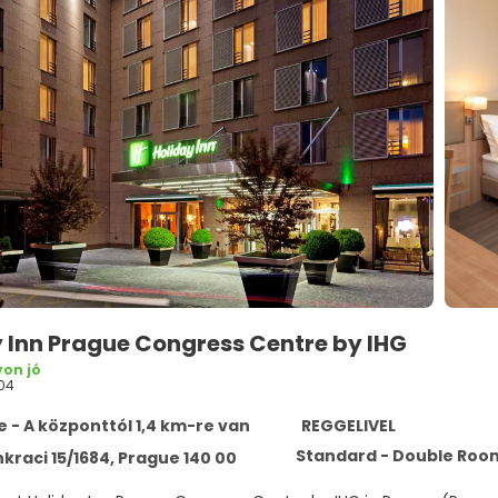
 Inn Prague Congress Centre by IHG
on jó
04
 - A központtól 1,4 km-re van
REGGELIVEL
Standard - Double Room
kraci 15/1684, Prague 140 00