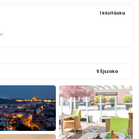
1 kézitáska
rt
5 Éjszaka