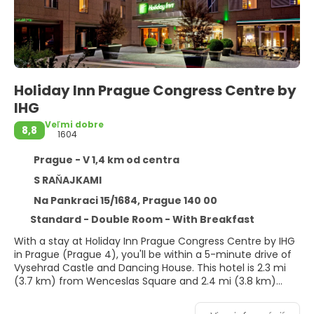
Holiday Inn Prague Congress Centre by
IHG
Veľmi dobre
8,8
1604
Prague - V 1,4 km od centra
S RAŇAJKAMI
Na Pankraci 15/1684, Prague 140 00
Standard - Double Room - With Breakfast
With a stay at Holiday Inn Prague Congress Centre by IHG
in Prague (Prague 4), you'll be within a 5-minute drive of
Vysehrad Castle and Dancing House. This hotel is 2.3 mi
(3.7 km) from Wenceslas Square and 2.4 mi (3.8 km)
from Charles Bridge.