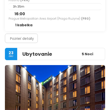
Pristina
(PRN)
3h 35m
16:00
Prague Metropolitan Area Airport (Praga Ruzyne)
(PRG)
1 kabelka
Pozrieť detaily
23
Ubytovanie
5 Nocí
dec