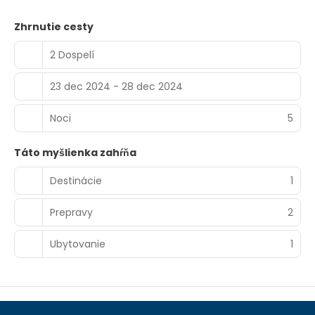
space consisting of a conference center and 5 meeting
rooms. A roundtrip airport shuttle is provided for a
Zhrnutie cesty
surcharge (available 24 hours), and self parking (subject
to charges) is available onsite.
2 Dospelí
23 dec 2024 - 28 dec 2024
Noci
5
Táto myšlienka zahŕňa
Destinácie
1
Prepravy
2
Ubytovanie
1