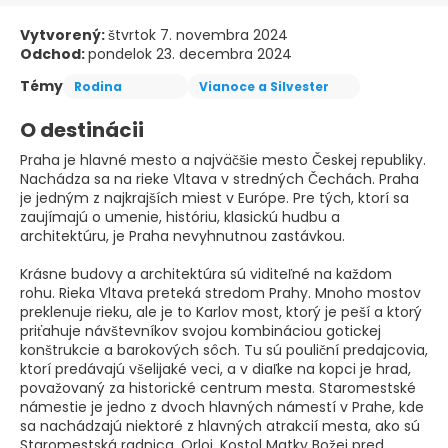
Vytvorený:
štvrtok 7. novembra 2024
Odchod:
pondelok 23. decembra 2024
Témy
Rodina
Vianoce a Silvester
O destinácii
Praha je hlavné mesto a najväčšie mesto Českej republiky.
Nachádza sa na rieke Vltava v stredných Čechách. Praha
je jedným z najkrajších miest v Európe. Pre tých, ktorí sa
zaujímajú o umenie, históriu, klasickú hudbu a
architektúru, je Praha nevyhnutnou zastávkou.
Krásne budovy a architektúra sú viditeľné na každom
rohu. Rieka Vltava preteká stredom Prahy. Mnoho mostov
preklenuje rieku, ale je to Karlov most, ktorý je peší a ktorý
priťahuje návštevníkov svojou kombináciou gotickej
konštrukcie a barokových sôch. Tu sú pouliční predajcovia,
ktorí predávajú všelijaké veci, a v diaľke na kopci je hrad,
považovaný za historické centrum mesta. Staromestské
námestie je jedno z dvoch hlavných námestí v Prahe, kde
sa nachádzajú niektoré z hlavných atrakcií mesta, ako sú
Staromestská radnica, Orloj, Kostol Matky Božej pred