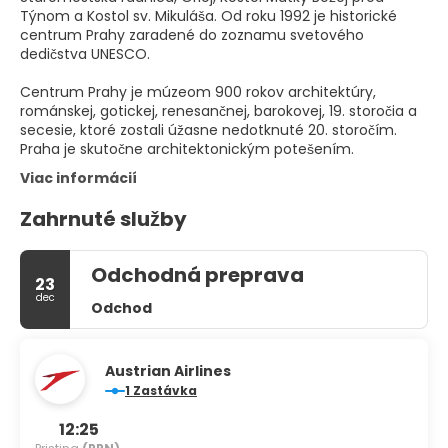
Týnom a Kostol sv. Mikuláša. Od roku 1992 je historické
centrum Prahy zaradené do zoznamu svetového
dedičstva UNESCO.
Centrum Prahy je múzeom 900 rokov architektúry,
románskej, gotickej, renesančnej, barokovej, 19. storočia a
secesie, ktoré zostali úžasne nedotknuté 20. storočím.
Praha je skutočne architektonickým potešením.
Viac informácií
Zahrnuté služby
Odchodná preprava
23
dec
Odchod
Austrian Airlines
1 Zastávka
12:25