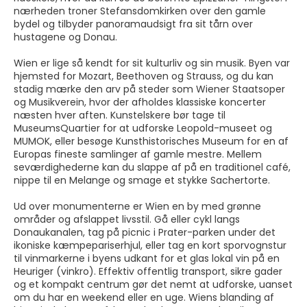
nærheden troner Stefansdomkirken over den gamle
bydel og tilbyder panoramaudsigt fra sit tårn over
hustagene og Donau.
Wien er lige så kendt for sit kulturliv og sin musik. Byen var
hjemsted for Mozart, Beethoven og Strauss, og du kan
stadig mærke den arv på steder som Wiener Staatsoper
og Musikverein, hvor der afholdes klassiske koncerter
næsten hver aften. Kunstelskere bør tage til
MuseumsQuartier for at udforske Leopold-museet og
MUMOK, eller besøge Kunsthistorisches Museum for en af
Europas fineste samlinger af gamle mestre. Mellem
seværdighederne kan du slappe af på en traditionel café,
nippe til en Melange og smage et stykke Sachertorte.
Ud over monumenterne er Wien en by med grønne
områder og afslappet livsstil. Gå eller cykl langs
Donaukanalen, tag på picnic i Prater-parken under det
ikoniske kæmpepariserhjul, eller tag en kort sporvognstur
til vinmarkerne i byens udkant for et glas lokal vin på en
Heuriger (vinkro). Effektiv offentlig transport, sikre gader
og et kompakt centrum gør det nemt at udforske, uanset
om du har en weekend eller en uge. Wiens blanding af