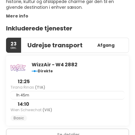
historie, kultur og afslappede charme gør den til en
givende destination i enhver sæson.
Mere info
Inkluderede tjenester
23
Udrejse transport
Afgang
dec.
WizzAir - W4 2882
Direkte
12:25
Tirana Rinas
(TIA)
1h 45m
14:10
Wien Schwechat
(VIE)
Basic
Se detaljer