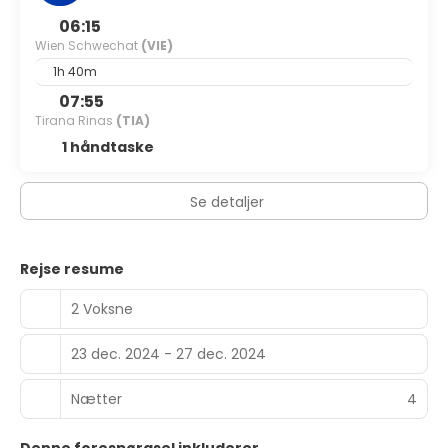
will be deducted at the time of booking. Cancellations or
06:15
amendments are not allowed. *The parking is subject to
Wien Schwechat
(VIE)
availability and on request; it cannot be reserved in
1h 40m
advance. *All rooms are non-smoking. *Online check out
available.
07:55
Tirana Rinas
(TIA)
1 håndtaske
Se detaljer
Rejse resume
2 Voksne
23 dec. 2024 - 27 dec. 2024
Nætter
4