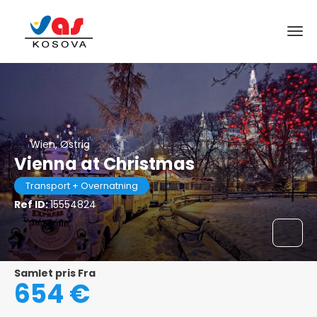
Wien, Østrig
Vienna at Christmas
Transport + Overnatning
Ref ID:
15554824
Samlet pris Fra
654 €