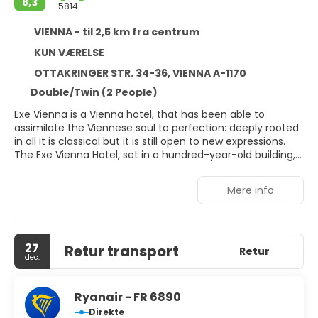
8,3
5814
VIENNA - til 2,5 km fra centrum
KUN VÆRELSE
OTTAKRINGER STR. 34-36, VIENNA A-1170
Double/Twin (2 People)
Exe Vienna is a Vienna hotel, that has been able to
assimilate the Viennese soul to perfection: deeply rooted
in all it is classical but it is still open to new expressions.
The Exe Vienna Hotel, set in a hundred-year-old building,
has recently been refurbished and remodeled from top
to bottom so that its seven floors, its reception rooms
Mere info
and its guest rooms shine with a modern, tranquil air to
offer the guests the utmost well-being. Located in the
heart of the Hernals, the establishment is endowed with
luxurious attractions, allowing you to enjoy the Austrian
27
Retur transport
capital like a true emperor. Exe Vienna Hotel has 115 very
Retur
dec.
comfortable, peaceful rooms. All the rooms have Flat
Screen TV, minibar, etc. *Free of charge cancellation till 7
days prior arrival. After that, if cancelled or modified or
Ryanair - FR 6890
no-show, it will be charged 100% of the complete
Direkte
reservation. *Non refundable bookings: the total amount