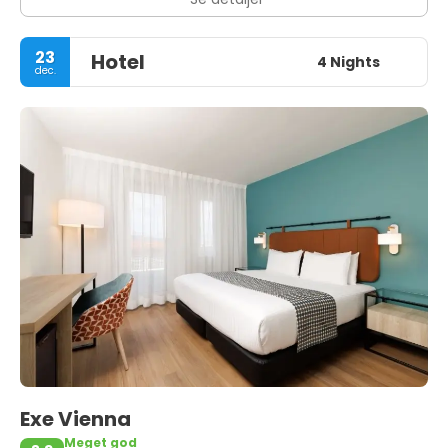
23
Hotel
4 Nights
dec.
Exe Vienna
Meget god