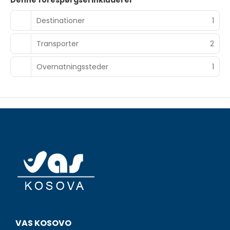
Denne forespørgsel inkluderer
Destinationer
1
Transporter
2
Overnatningssteder
1
VAS KOSOVO