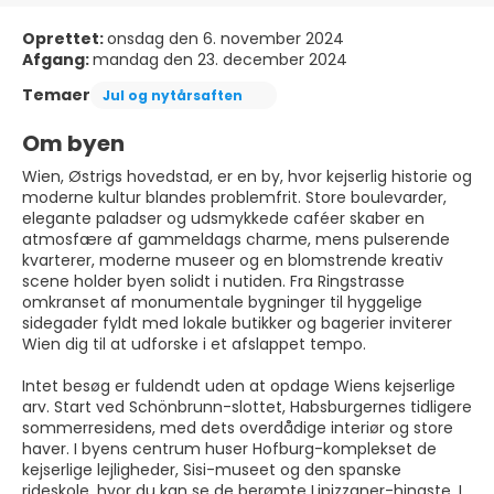
Oprettet:
onsdag den 6. november 2024
Afgang:
mandag den 23. december 2024
Temaer
Jul og nytårsaften
Om byen
Wien, Østrigs hovedstad, er en by, hvor kejserlig historie og
moderne kultur blandes problemfrit. Store boulevarder,
elegante paladser og udsmykkede caféer skaber en
atmosfære af gammeldags charme, mens pulserende
kvarterer, moderne museer og en blomstrende kreativ
scene holder byen solidt i nutiden. Fra Ringstrasse
omkranset af monumentale bygninger til hyggelige
sidegader fyldt med lokale butikker og bagerier inviterer
Wien dig til at udforske i et afslappet tempo.
Intet besøg er fuldendt uden at opdage Wiens kejserlige
arv. Start ved Schönbrunn-slottet, Habsburgernes tidligere
sommerresidens, med dets overdådige interiør og store
haver. I byens centrum huser Hofburg-komplekset de
kejserlige lejligheder, Sisi-museet og den spanske
rideskole, hvor du kan se de berømte Lipizzaner-hingste. I