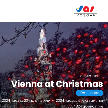
וינה, אוסטריה
Vienna at Christmas
תחבורה + מלון
נוצר:
יום רביעי, 6 בנובמבר 2024
-
יציאה:
יום שני, 23 בדצמבר 2024
מזהה סימוכין:
15554824