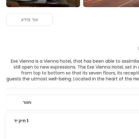
עוד מידע
Exe Vienna is a Vienna hotel, that has been able to assimilate the Viennese soul to perfection: deeply rooted in all it is classical but it is
still open to new expressions. The Exe Vienna Hotel, set in a hundred-year-old building, has recently been refurbished and remodeled
from top to bottom so that its seven floors, its recept
guests the utmost well-being. Located in the heart of the Her
to enjoy the Austrian capital like a true emperor. Exe Vi
Screen TV, minibar, etc. *Free of charge cancellation till 
charged 100% of the complete reservation. *Non refun
חזור
Cancellations or amendments are not allowed. *The parking i
1 תיק יד