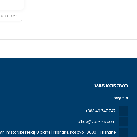
נ
ראה פרטי
VAS KOSOVO
צור קשר
+383 49 747 747
office@vas-rks.com
Str. Imzot Nike Prelaj, Ulpiane | Prishtine, Kosovo
, 10000 - Prishtine