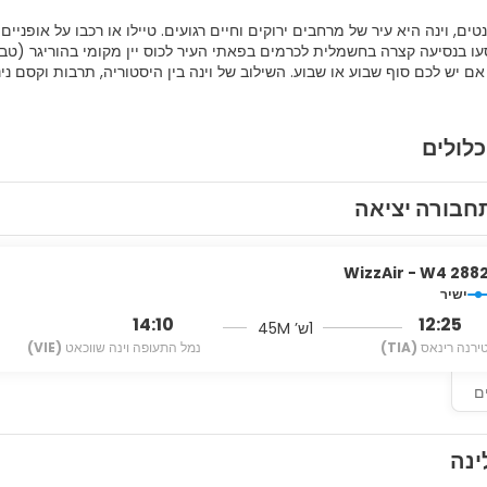
טים, וינה היא עיר של מרחבים ירוקים וחיים רגועים. טיילו או רכבו על אופנ
 סעו בנסיעה קצרה בחשמלית לכרמים בפאתי העיר לכוס יין מקומי בהוריגר (טבר
 אם יש לכם סוף שבוע או שבוע. השילוב של וינה בין היסטוריה, תרבות וקסם נ
כלולים
חבורה יציאה
WizzAir - W4 288
ישיר
14:10
12:25
1ש’ 45M
ירנה רינאס
(TIA)
נמל התעופה וינה שווכאט
(VIE)
ם
ינה