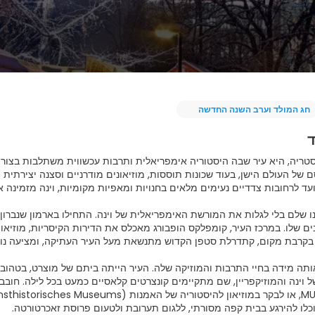
חג המולד וערב השנה החדשה
ד
וסטריה, היא עיר שבה היסטוריה אימפריאלית ותרבות עכשווית משתלבות בצורה
ם של העולם הישן, בעוד שכונות תוססות, מוזיאונים מודרניים וסצנה יצירתי
נו שלם בלי לגלות את המורשת האימפריאלית של וינה. התחילו בארמון שנברו
ים שלו. במרכז העיר, קומפלקס הופבורג מאכלס את הדירות הקיסריות, מוזיאון
אותה מידה בחיי התרבות והמוזיקה שלה. העיר הייתה ביתם של מוצרט, בטהובן
וינה והמוזיקפריין, שם מתקיימים קונצרטים קלאסיים כמעט בכל לילה. חובבי 