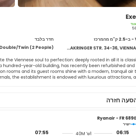
Exe
וד
5
כז
חדר בלבד
Double/Twin (2 People)
OTTAKRINGER STR. 34-36, VIENNA
ion rooms and its guest rooms shine with a modern, tranquil air 
nals, the establishment is endowed with luxurious attractions, a
enna Hotel has 115 very comfortable, peaceful rooms. All the roo
7 days prior arrival. After that, if cancelled or modified or no-show
dable bookings: the total amount will be deducted at the time 
סעה חזרה
s subject to availability and on request; it cannot be reserved 
Ryanair - FR 689
ישיר
07:55
06:15
1ש’ 40M