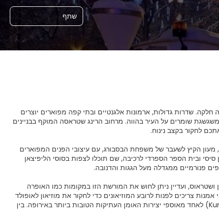
שתף
 חלקה. שדרות גדולות, ארמונות אלגנטיים ובתי קפה מפוארים יוצרים
ת משגשגת שומרים על העיר בהווה. מרחוב הרינג שטראסה המוקף בבניינים
ן, מעון הקיץ לשעבר של משפחת הבסבורג, עם עיצובי הפנים המפוארים
 סיסי ובית הספר הספרדי לרכיבה, שם תוכלו לצפות בסוסי הליפיצאן
 ושטראוס, ועדיין ניתן לחוש את המורשת הזו במקומות כמו האופרה
אמנות צריכים לפנות לרובע המוזיאונים כדי לחקור את מוזיאון לאופולד
ואת ה-MUMOK, או לבקר במוזיאון להיסטוריה של האמנות (Kunsthistorisches Museums) לאחד מאוספי יצירות האומן העתיקות הטובות ביותר באירופה. בין