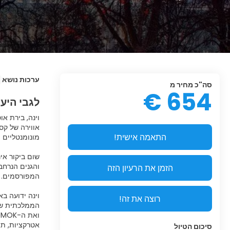
ערכות נושא
סה"כ מחיר מ
654 €
לגבי היע
וינה, בירת א
אווירה של קס
התאמה אישית!
שום ביקור אי
והגנים הנרחב
הזמן את הרעיון הזה
וינה ידועה ב
רוצה את זה!
הממלכתית של 
סיכום הטיול