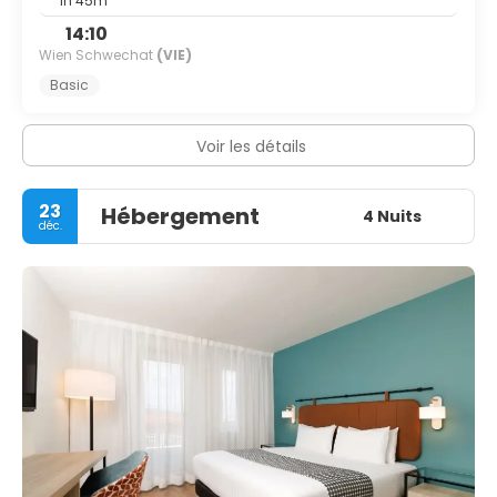
1h 45m
14:10
Wien Schwechat
(VIE)
Basic
Voir les détails
23
Hébergement
4 Nuits
déc.