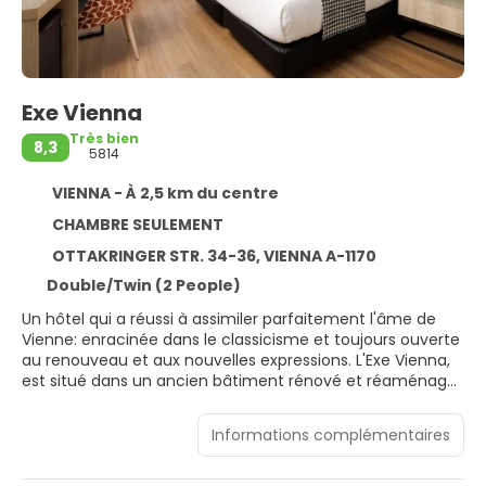
Exe Vienna
Très bien
8,3
5814
VIENNA - À 2,5 km du centre
CHAMBRE SEULEMENT
OTTAKRINGER STR. 34-36, VIENNA A-1170
Double/Twin (2 People)
Un hôtel qui a réussi à assimiler parfaitement l'âme de
Vienne: enracinée dans le classicisme et toujours ouverte
au renouveau et aux nouvelles expressions. L'Exe Vienna,
est situé dans un ancien bâtiment rénové et réaménagé
de fond en comble sur sept étages, ses salles et ses 115
chambres au look moderne ont été conçues pour fournir
Informations complémentaires
un maximum de confort à nos hôtes. L'établissement
vous permettra de profiter de la capitale autrichienne
comme un véritable empereur, avec six suites disponibles