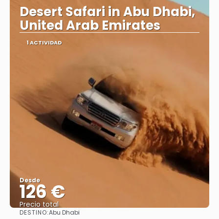
Desert Safari in Abu Dhabi,
United Arab Emirates
1 ACTIVIDAD
Desde
126 €
Precio total
DESTINO:
Abu Dhabi
Ver