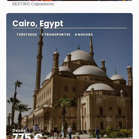
DESTINO:
Capadocia
Ver
Cairo, Egypt
1 DESTINOS
2 TRANSPORTES
4 NOCHES
Desde
775 €