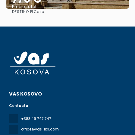
Precio total
DESTINO:
El Cairo
Ver
VAS KOSOVO
Contacto
+383 49 747 747
office@vas-rks.com