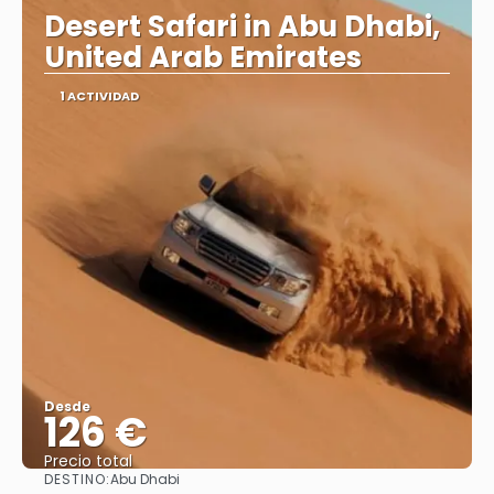
Desert Safari in Abu Dhabi,
United Arab Emirates
1 ACTIVIDAD
Desde
126 €
Precio total
DESTINO:
Abu Dhabi
Ver