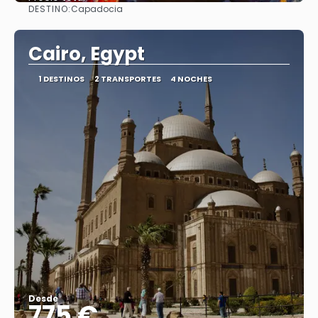
DESTINO:
Capadocia
Ver
Cairo, Egypt
1 DESTINOS
2 TRANSPORTES
4 NOCHES
Desde
775 €