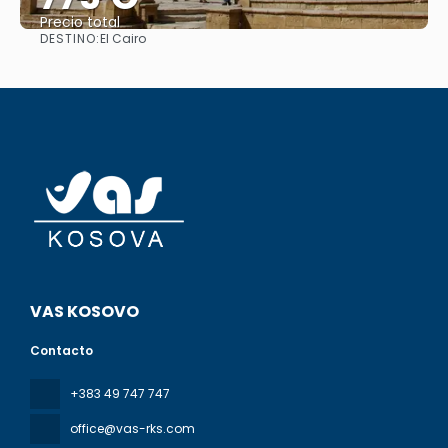
Precio total
DESTINO:
El Cairo
Ver
VAS KOSOVO
Contacto
+383 49 747 747
office@vas-rks.com