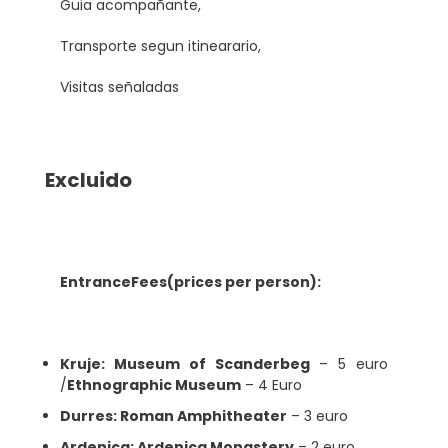
Guia acompañante,
Transporte segun itinearario,
Visitas señaladas
Excluido
EntranceFees(prices per person):
Kruje: Museum of Scanderbeg
– 5 euro
/
Ethnographic Museum
– 4 Euro
Durres: Roman Amphitheater
– 3 euro
Ardenica: Ardenica Monastery
– 2 euro