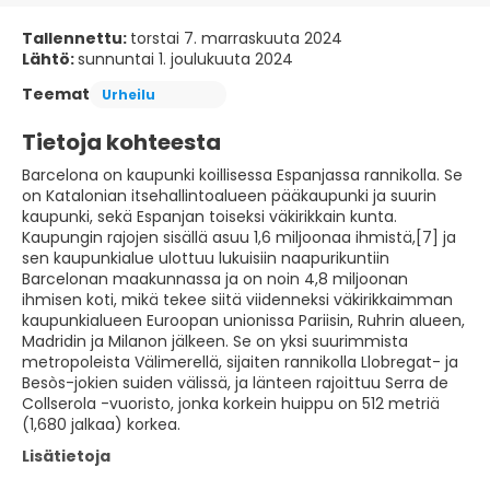
Tallennettu:
torstai 7. marraskuuta 2024
Lähtö:
sunnuntai 1. joulukuuta 2024
Teemat
Urheilu
Tietoja kohteesta
Barcelona on kaupunki koillisessa Espanjassa rannikolla. Se
on Katalonian itsehallintoalueen pääkaupunki ja suurin
kaupunki, sekä Espanjan toiseksi väkirikkain kunta.
Kaupungin rajojen sisällä asuu 1,6 miljoonaa ihmistä,[7] ja
sen kaupunkialue ulottuu lukuisiin naapurikuntiin
Barcelonan maakunnassa ja on noin 4,8 miljoonan
ihmisen koti, mikä tekee siitä viidenneksi väkirikkaimman
kaupunkialueen Euroopan unionissa Pariisin, Ruhrin alueen,
Madridin ja Milanon jälkeen. Se on yksi suurimmista
metropoleista Välimerellä, sijaiten rannikolla Llobregat- ja
Besòs-jokien suiden välissä, ja länteen rajoittuu Serra de
Collserola -vuoristo, jonka korkein huippu on 512 metriä
(1,680 jalkaa) korkea.
Lisätietoja