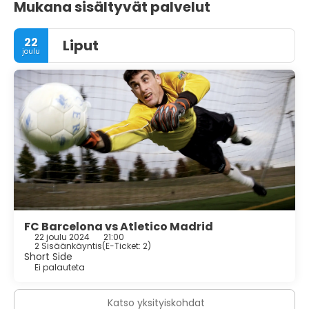
Mukana sisältyvät palvelut
22
Liput
joulu
FC Barcelona vs Atletico Madrid
22 joulu 2024
21:00
2 Sisäänkäyntis
(
E-Ticket: 2
)
Short Side
Ei palauteta
Katso yksityiskohdat