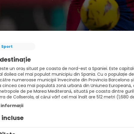
Sport
destinație
este un oraș situat pe coasta de nord-est a Spaniei. Este capita
l doilea cel mai populat municipiu din Spania. Cu o populație de 1
 către numeroase municipii învecinate din Provincia Barcelona ș
a cincea cea mai populată zonă urbană din Uniunea Europeană, dup
tropole de pe Marea Mediterană, situată pe coasta dintre gurile râ
a de Collserola, al cărui vârf cel mai înalt are 512 metri (1,680 d
 informații
i incluse