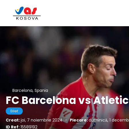
Barcelona, Spania
FC Barcelona vs Atleti
Bilet
Creat:
joi, 7 noiembrie 2024
-
Plecare:
duminică, 1 decemb
ID Ref:
15589192