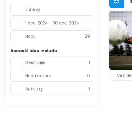
dec.
2 Adulți
1 dec. 2024 - 30 dec. 2024
Nopţi
29
Această idee include
Destinație
1
Vezi det
Nopti cazare
0
Activităţi
1