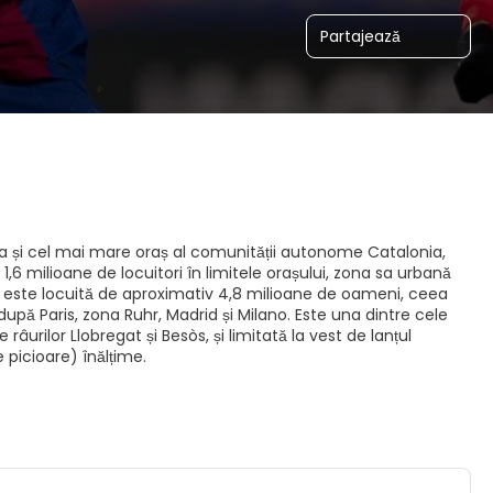
Partajează
la și cel mai mare oraș al comunității autonome Catalonia,
,6 milioane de locuitori în limitele orașului, zona sa urbană
i este locuită de aproximativ 4,8 milioane de oameni, ceea
ă Paris, zona Ruhr, Madrid și Milano. Este una dintre cele
urilor Llobregat și Besòs, și limitată la vest de lanțul
e picioare) înălțime.