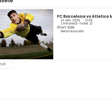
Bilete
FC Barcelona vs Atletico
22 dec. 2024
21:00
2 Intrares
(
E-Ticket: 2
)
Short Side
Nerambursabil
alii