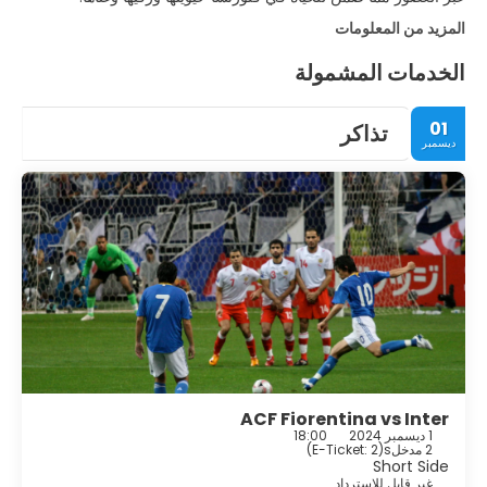
المزيد من المعلومات
الخدمات المشمولة
01
تذاكر
ديسمبر
ACF Fiorentina vs Inter
1 ديسمبر 2024
18:00
2 مدخلs
(
E-Ticket: 2
)
Short Side
غير قابل للاسترداد