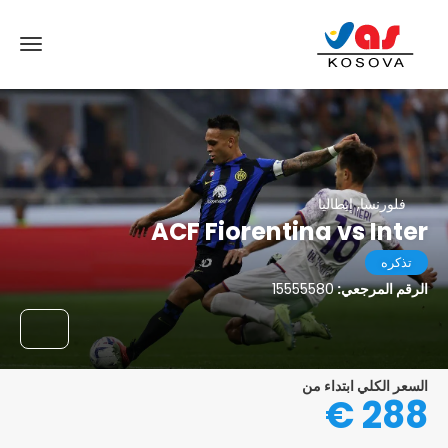
فلورنسا, إيطاليا
ACF Fiorentina vs Inter
تذكره
الرقم المرجعي:
15555580
السعر الكلي ابتداء من
288 €