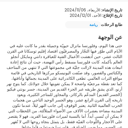
تاريخ الإنشاء:
الأربعاء، 2024/11/06
تاريخ الإقلاع:
الأحد، 2024/12/01
طابع الرحلات
رياضة
عن الوجهة
حتى هذا اليوم، وفلورنسا ماتزال حيويّة وجميلة بقدر ما كانت عليه في
الأيام التي طوّر فيها التجّار والمصرفيّون اقتصاد إقليم توسكانا في القرن
الثالث عشر، حين أدهشت الأعمال الفنية للعباقرة دانتي ومايكل أنجلو
العالم بأكمله. كانت فلورنسا مسقط رأس النهضة، حيث أن نتائج إعادة
انبعاث هذه المدينة لازالت جليّة في مجموعتها التي لا تنتهي من المتاحف
والكنائس والقصور، وقد صنّفت اليونيسكو مركزها التاريخي في قائمة
مواقع التراث العالمي. تطغى الكاتدرائية على المدينة بجمالها وأناقتها،
كما تعد نقطة مرجعيّة واضحة لا يمكن تفويتها خلال جولاتك. كما يتوج نهر
أرنو، الذي يشق طريقه عبر الجزء القديم من المدينة، جسر بونتي فيكيو
(الجسر القديم) المدعّم بالركائز، والمجاور للمتاجر الكثيرة، ويعود
تاريخه إلى القرن الرابع عشر، وهو الجسر الوحيد الناجي من هجمات
الحرب العالمية الثانية. يعتبر الوقوف إلى جانب النهر ليلاً، عندما تكون
المدينة مضاءة بعشرات الآلاف من الأضواء المتلألئة، من اللحظات التي
لا يمكن أن تُنسى أبداً. أما بالنسبة لميراث فلورنسا الفريد، فهو لا يقتصر
على الأحجار واللّوحات الفنيّة فقط، بل يتمثل بنجاة روحها التي لا تُقهر
عبر العصور مما ضمن للحياة في فلورنسا حيويتها ورقيّها وغناها.