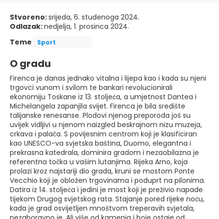
Stvoreno:
srijeda, 6. studenoga 2024.
Odlazak:
nedjelja, 1. prosinca 2024.
Teme
Sport
O gradu
Firenca je danas jednako vitalna i lijepa kao i kada su njeni
trgovci vunom i svilom te bankari revolucionirali
ekonomiju Toskane iz 13. stoljeća, a umjetnost Dantea i
Michelangela zapanjila svijet. Firenca je bila središte
talijanske renesanse. Plodovi njenog preporoda još su
uvijek vidljivi u njenom naizgled beskrajnom nizu muzeja,
crkava i palača. S povijesnim centrom koji je klasificiran
kao UNESCO-va svjetska baština, Duomo, elegantna i
prekrasna katedrala, dominira gradom i nezaobilazna je
referentna točka u vašim lutanjima. Rijeka Arno, koja
prolazi kroz najstariji dio grada, kruni se mostom Ponte
Vecchio koji je obložen trgovinama i poduprt na pilonima.
Datira iz 14. stoljeća i jedini je most koji je preživio napade
tijekom Drugog svjetskog rata. Stajanje pored rijeke noću,
kada je grad osvijetljen mnoštvom treperavih svjetala,
nezaboravno je. Ali više od kamenja i boje ostaje od