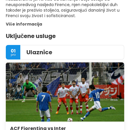
neusporedivog nasljeđa Firence, njen nepokolebljivi duh
također je preživio stoljeća, osiguravajući današnji život u
Firenci svoju živost i sofisticiranost.
Više informacija
Uključene usluge
01
Ulaznice
pro
ACF Fiorentina vs Inter