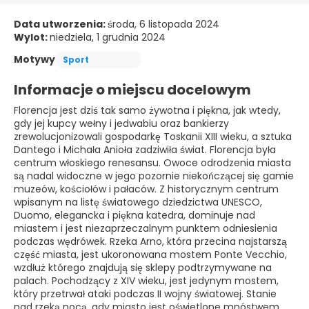
Data utworzenia:
środa, 6 listopada 2024
Wylot:
niedziela, 1 grudnia 2024
Motywy
Sport
Informacje o miejscu docelowym
Florencja jest dziś tak samo żywotna i piękna, jak wtedy,
gdy jej kupcy wełny i jedwabiu oraz bankierzy
zrewolucjonizowali gospodarkę Toskanii XIII wieku, a sztuka
Dantego i Michała Anioła zadziwiła świat. Florencja była
centrum włoskiego renesansu. Owoce odrodzenia miasta
są nadal widoczne w jego pozornie niekończącej się gamie
muzeów, kościołów i pałaców. Z historycznym centrum
wpisanym na listę światowego dziedzictwa UNESCO,
Duomo, elegancka i piękna katedra, dominuje nad
miastem i jest niezaprzeczalnym punktem odniesienia
podczas wędrówek. Rzeka Arno, która przecina najstarszą
część miasta, jest ukoronowana mostem Ponte Vecchio,
wzdłuż którego znajdują się sklepy podtrzymywane na
palach. Pochodzący z XIV wieku, jest jedynym mostem,
który przetrwał ataki podczas II wojny światowej. Stanie
nad rzeką nocą, gdy miasto jest oświetlone mnóstwem