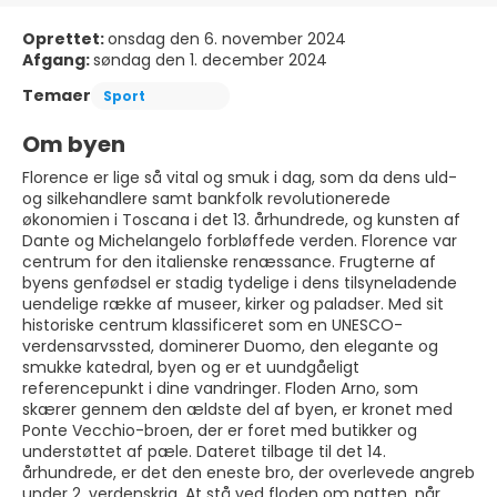
Oprettet:
onsdag den 6. november 2024
Afgang:
søndag den 1. december 2024
Temaer
Sport
Om byen
Florence er lige så vital og smuk i dag, som da dens uld-
og silkehandlere samt bankfolk revolutionerede
økonomien i Toscana i det 13. århundrede, og kunsten af
Dante og Michelangelo forbløffede verden. Florence var
centrum for den italienske renæssance. Frugterne af
byens genfødsel er stadig tydelige i dens tilsyneladende
uendelige række af museer, kirker og paladser. Med sit
historiske centrum klassificeret som en UNESCO-
verdensarvssted, dominerer Duomo, den elegante og
smukke katedral, byen og er et uundgåeligt
referencepunkt i dine vandringer. Floden Arno, som
skærer gennem den ældste del af byen, er kronet med
Ponte Vecchio-broen, der er foret med butikker og
understøttet af pæle. Dateret tilbage til det 14.
århundrede, er det den eneste bro, der overlevede angreb
under 2. verdenskrig. At stå ved floden om natten, når