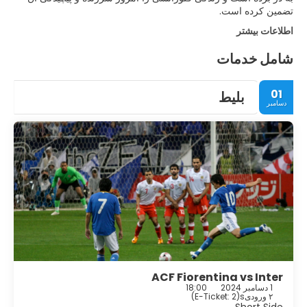
تضمین کرده است.
اطلاعات بیشتر
شامل خدمات
01
بلیط
دسامبر
ACF Fiorentina vs Inter
1 دسامبر 2024
18:00
۲ ورودیs
(
E-Ticket: 2
)