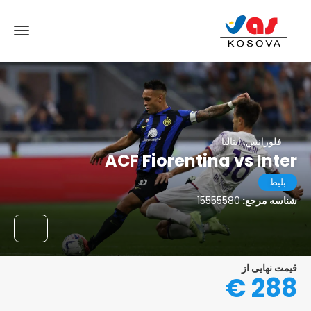
فلورانس, ایتالیا
ACF Fiorentina vs Inter
بلیط
شناسه مرجع:
15555580
قیمت نهایی از
288 €