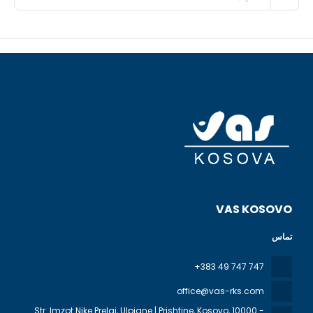
VAS KOSOVO
تماس
+383 49 747 747
office@vas-rks.com
Str. Imzot Nike Prelaj, Ulpiane | Prishtine, Kosovo
, 10000 -