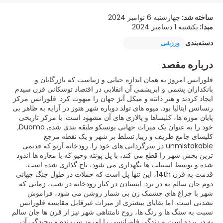
ساخته شد:
چهارشنبه 6 نوامبر 2024
مبدا:
یکشنبه 1 دسامبر 2024
دسته‌بندی
ورزشی
درباره مقصد
فلورانس امروز به همان اندازه حیاتی و زیباست که بازرگانان و
بانکداران پشمی و ابریشمی آن انقلابی در اقتصاد توسکانی قرن سیدم
ایجاد کردند و هنر دانته و میکل آنژ جهان را مبهوت کرد. فلورانس مرکز
رنسانس ایتالیا بود. میوه های تولد دوباره شهر هنوز در آرایه به ظاهر بی
پایان موزه ها، کلیساها و پالازی های آن مشهود است. با مرکز تاریخی
خود را به عنوان یک میراث جهانی یونسکو طبقه بندی شده, Duomo,
کلیسای جامع ظریف و زیبا, تسلط بر شهر و یک نقطه مرجع
unmistakable در سرگردانی های خود را. رودخانه آرنو که قدیمی
ترین بخش شهر را قطع می کند، با پل پونته وچیو که با مغازه ها اندود
شده و توسط استیلت ها نگهداری می شود، تاج گذاری شده است.
قدمت به قرن 14th، این تنها پل است که حملات در طول جنگ جهانی
دوم جان سالم به در برد. ایستادن در کنار رودخانه در شب، زمانی که
شهر با چراغ های چشمک زن بی شمار روشن می شود، فراموش
نشدنی است. اما بقایای بیشتری از میراث غیرقابل مقایسه فلورانس
نسبت به سنگ ها و رنگ ها، روح نامتناهی شهر نیز از قرن ها جان سالم
به در برده است و زندگی فلورانسی را امروز سرزنده و پیچیدگی آن