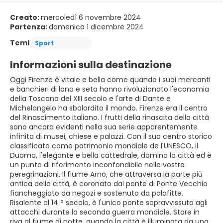
Creato:
mercoledì 6 novembre 2024
Partenza:
domenica 1 dicembre 2024
Temi
Sport
Informazioni sulla destinazione
Oggi Firenze è vitale e bella come quando i suoi mercanti
e banchieri di lana e seta hanno rivoluzionato l'economia
della Toscana del XIII secolo e l'arte di Dante e
Michelangelo ha sbalordito il mondo. Firenze era il centro
del Rinascimento italiano. I frutti della rinascita della città
sono ancora evidenti nella sua serie apparentemente
infinita di musei, chiese e palazzi. Con il suo centro storico
classificato come patrimonio mondiale de l'UNESCO, il
Duomo, l'elegante e bella cattedrale, domina la città ed è
un punto di riferimento inconfondibile nelle vostre
peregrinazioni. Il fiume Arno, che attraversa la parte più
antica della città, è coronato dal ponte di Ponte Vecchio
fiancheggiato da negozi e sostenuto da palafitte.
Risalente al 14 ° secolo, è l'unico ponte sopravvissuto agli
attacchi durante la seconda guerra mondiale. Stare in
riva al fiume di notte, quando la città è illuminata da una