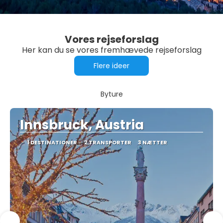
Vores rejseforslag
Her kan du se vores fremhævede rejseforslag
Flere ideer
Byture
Innsbruck, Austria
1 DESTINATIONER
2 TRANSPORTER
3 NÆTTER