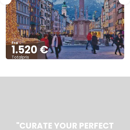
Fra
1.520 €
Totalpris
Se
"CURATE YOUR PERFECT