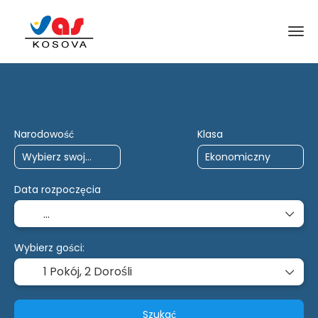
Podróże AI
Czarter
wiele miejsc doc
Narodowość
Klasa
Data rozpoczęcia
Wybierz gości:
1 Pokój,
2 Dorośli
Szukać