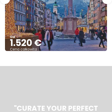
Od
1.520 €
Cena całkowita
Zobacz
"CURATE YOUR PERFECT