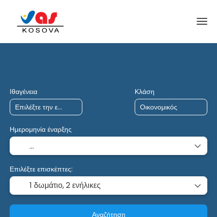
Ταξίδια AI
Ναύλωση
Πολλαπλοί Προορισμ
Ιθαγένεια
Κλάση
Ημερομηνία έναρξης
Επιλέξτε επισκέπτες:
1 δωμάτιο,
2 ενήλικες
Αναζήτηση