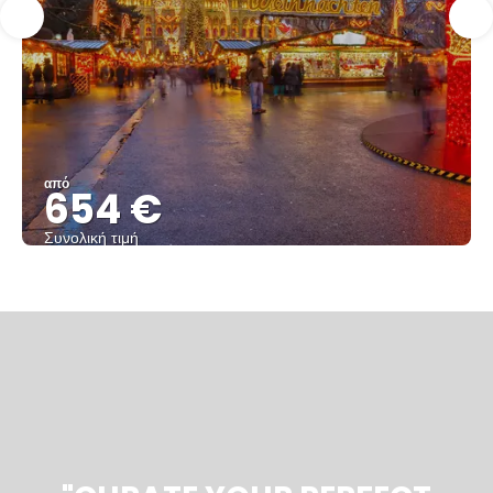
από
654 €
Συνολική τιμή
Βλέπω