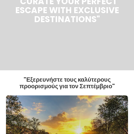
"CURATE YOUR PERFECT
ESCAPE WITH EXCLUSIVE
DESTINATIONS"
"Εξερευνήστε τους καλύτερους
προορισμούς για τον Σεπτέμβριο"