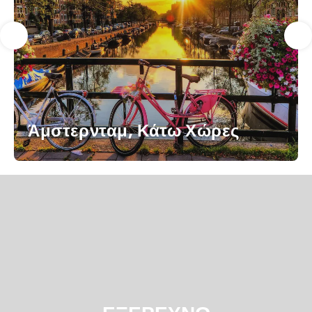
Άμστερνταμ, Κάτω Χώρες