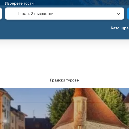
Изберете гости:
1 стая,
2 възрастни
Като щра
Градски турове