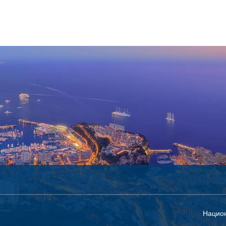
Круизи
Пакети
Транспорт + настаняване
+
Нацио