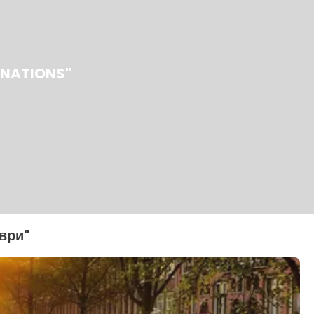
INATIONS"
ври"