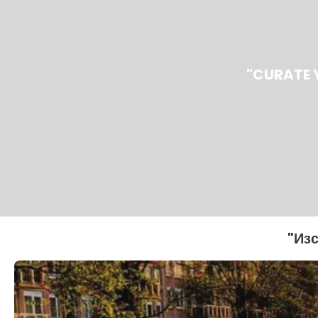
"CURATE 
"Из