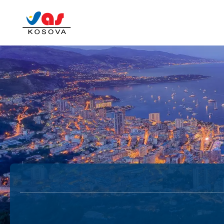
AI пътувания
Харта
Многопосочен