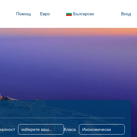
Помощ
Евро
Български
Вход
Настаняване
Транспорт
Дейности
Трансфери
налност
Класа