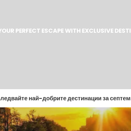
YOUR PERFECT ESCAPE WITH EXCLUSIVE DEST
следвайте най-добрите дестинации за септем