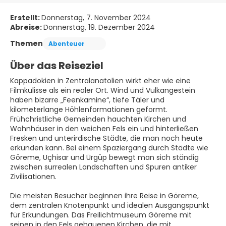
Erstellt:
Donnerstag, 7. November 2024
Abreise:
Donnerstag, 19. Dezember 2024
Themen
Abenteuer
Über das Reiseziel
Kappadokien in Zentralanatolien wirkt eher wie eine
Filmkulisse als ein realer Ort. Wind und Vulkangestein
haben bizarre „Feenkamine“, tiefe Täler und
kilometerlange Höhlenformationen geformt.
Frühchristliche Gemeinden hauchten Kirchen und
Wohnhäuser in den weichen Fels ein und hinterließen
Fresken und unterirdische Städte, die man noch heute
erkunden kann. Bei einem Spaziergang durch Städte wie
Göreme, Uçhisar und Ürgüp bewegt man sich ständig
zwischen surrealen Landschaften und Spuren antiker
Zivilisationen.
Die meisten Besucher beginnen ihre Reise in Göreme,
dem zentralen Knotenpunkt und idealen Ausgangspunkt
für Erkundungen. Das Freilichtmuseum Göreme mit
seinen in den Fels gehauenen Kirchen, die mit