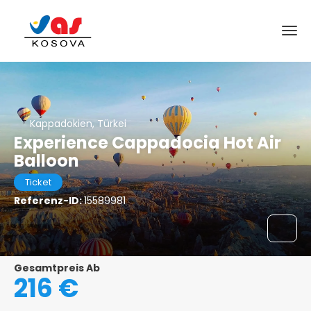
Kappadokien, Türkei
Experience Cappadocia Hot Air
Balloon
Ticket
Referenz-ID:
15589981
Gesamtpreis Ab
216 €