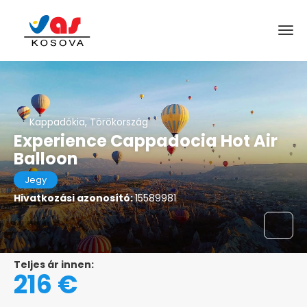
Kappadókia, Törökország
Experience Cappadocia Hot Air
Balloon
Jegy
Hivatkozási azonosító:
15589981
Teljes ár innen:
216 €