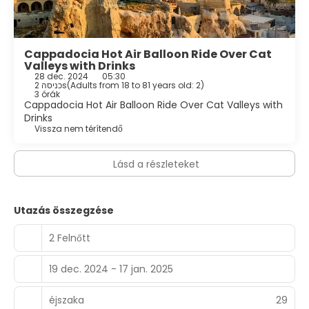
Cappadocia Hot Air Balloon Ride Over Cat
Valleys with Drinks
28 dec. 2024
05:30
2 כניסהs
(
Adults from 18 to 81 years old: 2
)
3 órák
Cappadocia Hot Air Balloon Ride Over Cat Valleys with
Drinks
Vissza nem térítendő
Lásd a részleteket
Utazás összegzése
2 Felnőtt
19 dec. 2024 - 17 jan. 2025
éjszaka
29