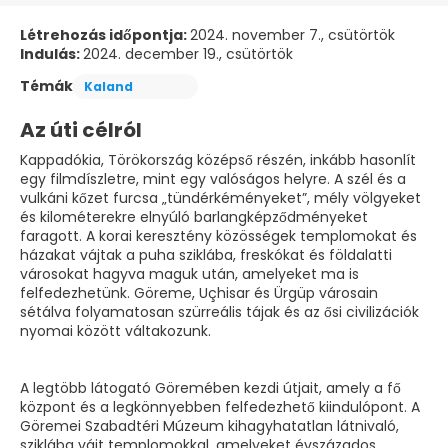
Létrehozás időpontja:
2024. november 7., csütörtök
Indulás:
2024. december 19., csütörtök
Témák
Kaland
Az úti célról
Kappadókia, Törökország középső részén, inkább hasonlít
egy filmdíszletre, mint egy valóságos helyre. A szél és a
vulkáni kőzet furcsa „tündérkéményeket”, mély völgyeket
és kilométerekre elnyúló barlangképződményeket
faragott. A korai keresztény közösségek templomokat és
házakat vájtak a puha sziklába, freskókat és földalatti
városokat hagyva maguk után, amelyeket ma is
felfedezhetünk. Göreme, Uçhisar és Ürgüp városain
sétálva folyamatosan szürreális tájak és az ősi civilizációk
nyomai között váltakozunk.
A legtöbb látogató Göremében kezdi útjait, amely a fő
központ és a legkönnyebben felfedezhető kiindulópont. A
Göremei Szabadtéri Múzeum kihagyhatatlan látnivaló,
sziklába vájt templomokkal, amelyeket évszázados