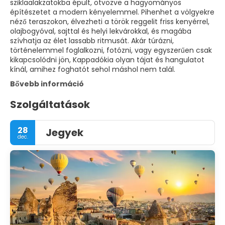
sziklaalakzatokba épült, ötvözve a hagyományos
építészetet a modern kényelemmel. Pihenhet a völgyekre
néző teraszokon, élvezheti a török reggelit friss kenyérrel,
olajbogyóval, sajttal és helyi lekvárokkal, és magába
szívhatja az élet lassabb ritmusát. Akár túrázni,
történelemmel foglalkozni, fotózni, vagy egyszerűen csak
kikapcsolódni jön, Kappadókia olyan tájat és hangulatot
kínál, amihez foghatót sehol máshol nem talál.
Bővebb információ
Szolgáltatások
28
Jegyek
dec.