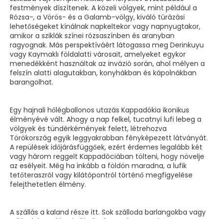
festmények díszítenek. A közeli völgyek, mint például a
Rózsa-, a Vörös- és a Galamb-völgy, kiváló túrázási
lehetőségeket kínálnak napkeltekor vagy napnyugtakor,
amikor a sziklák színei rózsaszínben és aranyban
ragyognak. Más perspektíváért látogassa meg Derinkuyu
vagy Kaymaklı földalatti városait, amelyeket egykor
menedékként használtak az invázió során, ahol mélyen a
felszín alatti alagutakban, konyhákban és kápolnákban
barangolhat.
Egy hajnali hőlégballonos utazás Kappadókia ikonikus
élményévé vált. Ahogy a nap felkel, tucatnyi lufi lebeg a
völgyek és tündérkémények felett, létrehozva
Törökország egyik leggyakrabban fényképezett látványát.
A repülések időjárásfüggőek, ezért érdemes legalább két
vagy három reggelt Kappadóciában tölteni, hogy növelje
az esélyeit. Még ha inkább a földön maradna, a lufik
tetőteraszról vagy kilátópontról történő megfigyelése
felejthetetlen élmény.
A szállás a kaland része itt. Sok szálloda barlangokba vagy