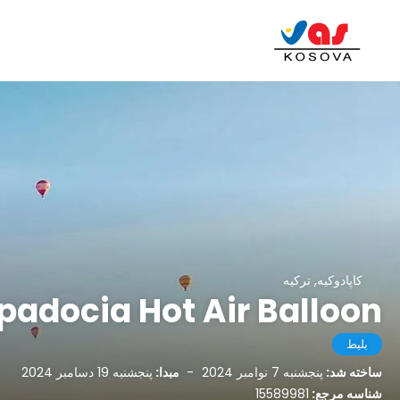
کاپادوکیه, ترکیه
padocia Hot Air Balloon
بلیط
ساخته شد:
پنجشنبه 7 نوامبر 2024
-
مبدا:
پنجشنبه 19 دسامبر 2024
شناسه مرجع:
15589981