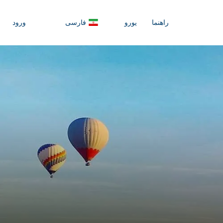
راهنما
یورو
فارسی
ورود