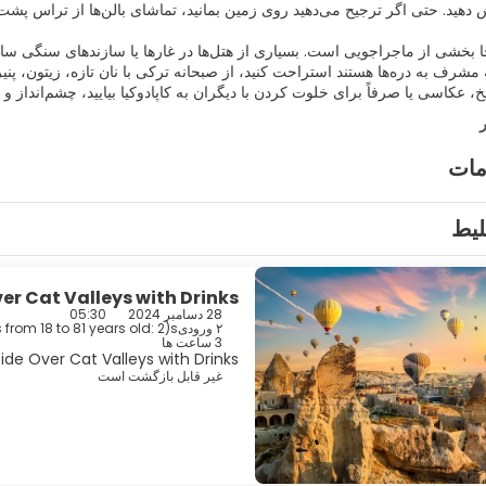
ا بخشی از ماجراجویی است. بسیاری از هتل‌ها در غارها یا سازندهای سنگی ساخت
مشرف به دره‌ها هستند استراحت کنید، از صبحانه ترکی با نان تازه، زیتون، پنی
یخ، عکاسی یا صرفاً برای خلوت کردن با دیگران به کاپادوکیا بیایید، چشم‌انداز و 
مات
لیط
er Cat Valleys with Drinks
28 دسامبر 2024
05:30
۲ ورودیs
(
 from 18 to 81 years old: 2
3 ساعت ها
ide Over Cat Valleys with Drinks
غیر قابل بازگشت است