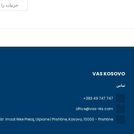
جزییات را بب
VAS KOSOVO
تماس
+383 49 747 747
office@vas-rks.com
Str. Imzot Nike Prelaj, Ulpiane | Prishtine, Kosovo
, 10000 - Prishtine