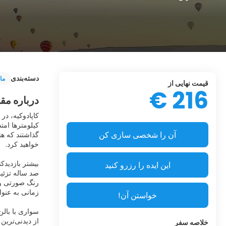
دسته‌بندی
ما
قیمت نهایی از
216 €
درباره مق
کاپادوکیه، در
کیلومترها امت
آن را شخصی سازی کن
گذاشتند که هن
بیشتر بازدیدک
این ایده را رزرو کنید
صد ساله تزئین
رنگ صورتی و ط
خواستن آن!
سواری با بالن
از دیدنی‌ترین
خلاصه سفر