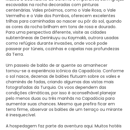
escavadas na rocha decoradas com pinturas
centenárias. Vales próximos, como o Vale Rosa, o Vale
Vermelho e o Vale dos Pombos, oferecem excelentes
trilhas para caminhadas ao nascer ou pôr do sol, quando
as cores da rocha brilham em tons de rosa e dourado.
Para uma perspectiva diferente, visite as cidades
subterrâneas de Derinkuyu ou Kaymaklı, outrora usadas
como refúgios durante invasões, onde você pode
passear por túneis, cozinhas e capelas nas profundezas
da Terra.
Um passeio de balão de ar quente ao amanhecer
tornou-se a experiência icônica da Capadócia. Conforme
o sol nasce, dezenas de balões flutuam sobre os vales e
chaminés de fadas, criando algumas das vistas mais
fotografadas da Turquia. Os voos dependem das
condições climáticas, por isso é aconselhável planejar
pelo menos duas ou três manhãs na Capadócia para
aumentar suas chances. Mesmo que prefira ficar em
terra firme, observar os balões de um terraço ou mirante
é inesquecível.
A hospedagem faz parte da aventura aqui. Muitos hotéis