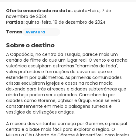
Oferta encontrada na data::
quinta-feira, 7 de
novembro de 2024
Partida:
quinta-feira, 19 de dezembro de 2024
Temas
Aventura
Sobre o destino
A Capadócia, no centro da Turquia, parece mais um
cenário de filme do que um lugar real. O vento e a rocha
vulcânica esculpiram estranhas "chaminés de fada",
vales profundos e formações de cavernas que se
estendem por quilômetros. As primeiras comunidades
cristãs esculpiram igrejas e casas na rocha macia,
deixando para trás afrescos e cidades subterrâneas que
ainda hoje podem ser exploradas. Caminhando por
cidades como Göreme, Uçhisar e Ürgüp, você se verá
constantemente em meio a paisagens surreais e
vestígios de civilizações antigas.
A maioria dos visitantes começa por Göreme, o principal
centro e a base mais fácil para explorar a região. O
Museu a Céu Aberto de Göreme é imperdível, com igrejas