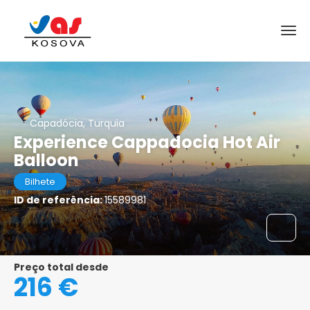
Capadócia, Turquia
Experience Cappadocia Hot Air
Balloon
Bilhete
ID de referência:
15589981
Preço total desde
216 €