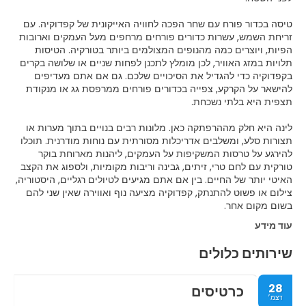
טיסה בכדור פורח עם שחר הפכה לחוויה האייקונית של קפדוקיה. עם
זריחת השמש, עשרות כדורים פורחים מרחפים מעל העמקים וארובות
הפיות, ויוצרים כמה מהנופים המצולמים ביותר בטורקיה. הטיסות
תלויות במזג האוויר, לכן מומלץ לתכנן לפחות שניים או שלושה בקרים
בקפדוקיה כדי להגדיל את הסיכויים שלכם. גם אם אתם מעדיפים
להישאר על הקרקע, צפייה בכדורים פורחים ממרפסת גג או מנקודת
לינה היא חלק מההרפתקה כאן. מלונות רבים בנויים בתוך מערות או
תצורות סלע, ומשלבים אדריכלות מסורתית עם נוחות מודרנית. תוכלו
להירגע על טרסות המשקיפות על העמקים, ליהנות מארוחת בוקר
טורקית עם לחם טרי, זיתים, גבינה וריבות מקומיות, ולספוג את הקצב
האיטי יותר של החיים. בין אם אתם מגיעים לטיולים רגליים, היסטוריה,
צילום או פשוט להתנתק, קפדוקיה מציעה נוף ואווירה שאין שני להם
בשום מקום אחר.
עוד מידע
שירותים כלולים
28
כרטיסים
דצמ׳