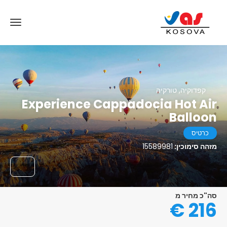
קפדוקיה, טורקיה
Experience Cappadocia Hot Air
Balloon
כרטיס
מזהה סימוכין:
15589981
סה"כ מחיר מ
216 €