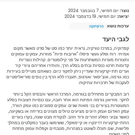
נוצר:
יום חמישי, 7 בנובמבר 2024
יציאה:
יום חמישי, 19 בדצמבר 2024
ערכות נושא
הַרפַּתקָה
לגבי היעד
קפדוקיה, במרכז טורקיה, נראית יותר כמו סט של סרט מאשר מקום
אמיתי. רוח וסלע געשי פיסלו "ארובות פיות" מוזרות, עמקים עמוקים
ותצורות מערות המשתרעות על פני קילומטרים. קהילות נוצריות
קדומות חרטו כנסיות ובתים בסלע הרך, והותירו אחריהם ציורי קיר
וערים תת-קרקעיות שעדיין ניתן לחקור כיום. כשאתם מטיילים בעיירות
כמו גורמה, אוצ'יסאר ואורגופ, תעברו ללא הרף בין נופים סוריאליסטיים
רוב המבקרים מתחילים בגורמה, המרכז הראשי והבסיס הקל ביותר
לחקר. מוזיאון גורמה הפתוח הוא אתר חובה, עם כנסיות חצובות בסלע
המעוטרות בציורים בני מאות שנים. עמקים סמוכים כמו עמק הוורד,
עמק האדום ועמק היונים מציעים טיולים מצוינים בזריחה או בשקיעה,
כאשר צבעי הסלע זוהרים ורוד וזהב. לנקודת מבט שונה, בקרו בערים
התת-קרקעיות דרינקויו או קיימאקלי, ששימשו בעבר כמקלטים במהלך
פלישות, שם תוכלו לשוטט במנהרות, מטבחים וקפלות עמוק מתחת