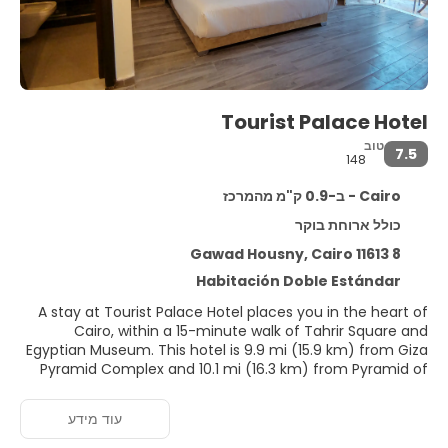
Tourist Palace Hotel
טוב
7.5
148
Cairo - ב-0.9 ק"מ מהמרכז
כולל ארוחת בוקר
8 Gawad Housny, Cairo 11613
Habitación Doble Estándar
A stay at Tourist Palace Hotel places you in the heart of
Cairo, within a 15-minute walk of Tahrir Square and
Egyptian Museum. This hotel is 9.9 mi (15.9 km) from Giza
Pyramid Complex and 10.1 mi (16.3 km) from Pyramid of
Khufu.
עוד מידע
Make use of convenient amenities, which include
complimentary wireless internet access and concierge