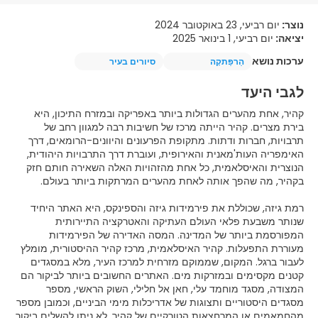
נוצר:
יום רביעי, 23 באוקטובר 2024
יציאה:
יום רביעי, 1 בינואר 2025
ערכות נושא
הַרפַּתקָה
סיורים בעיר
לגבי היעד
קהיר, אחת מהערים הגדולות ביותר באפריקה ובמזרח התיכון, היא
בירת מצרים. קהיר הייתה מרכז של חשיבות רבה למגוון רחב של
תרבויות, חברות ודתות. מתקופת הפרעונים והיוונים-הרומאים, דרך
האימפריה העות'מאנית והאירופית, ועוברת דרך התרבויות היהודית,
הנוצרית והאיסלאמית, כל אחת מהזהויות האלה השאירה חותם חזק
רמת גיזה, שכוללת את פירמידות גיזה והספינקס, היא האתר היחיד
שנותר משבעת פלאי העולם העתיקה והאטרקציה התיירותית
המפורסמת ביותר של המדינה. המסה האדירה של הפירמידות
מעוררת התפעלות. קהיר האיסלאמית, מרכז קהיר ההיסטורית, מומלץ
לעבור ברגל. המקום, שממוקם מזרחית למרכז העיר, מלא במסגדים
קטנים מקסימים ובמזרקות מים. האתרים החשובים ביותר לביקור הם
המצודה, מסגד מוחמד עלי, חאן אל חלילי, השוק הראשי, מספר
מסגדים היסטוריים ותצוגות של אדריכלות מימי הביניים, וכמובן מספר
מהחמאמים או המרחצאות הטורקיים של קהיר. לא ניתן להשלים ביקור