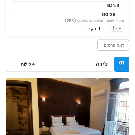
11ש’ 5M
00:25
נמל התעופה הבינלאומי ספינקס
(SPX)
1 תיק יד
+1{1}
ראה פרטים
01
לינה
4 לילות
ינו׳