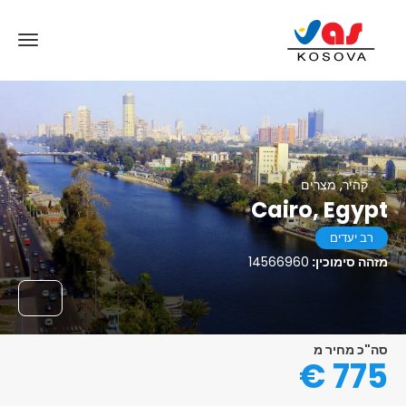
קהיר, מצרים
Cairo, Egypt
רב יעדים
מזהה סימוכין:
14566960
סה"כ מחיר מ
775 €