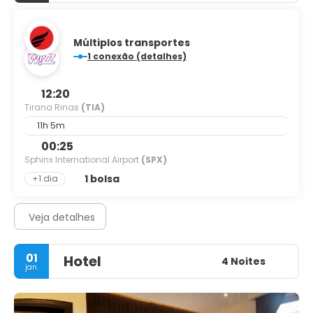
Múltiplos transportes
1 conexão (detalhes)
12:20
Tirana Rinas
(TIA)
11h 5m
00:25
Sphinx International Airport
(SPX)
1 bolsa
+1 dia
Veja detalhes
01
Hotel
4 Noites
jan.