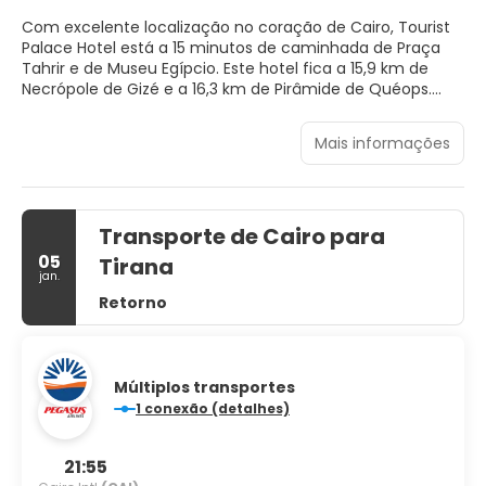
Com excelente localização no coração de Cairo, Tourist
Palace Hotel está a 15 minutos de caminhada de Praça
Tahrir e de Museu Egípcio. Este hotel fica a 15,9 km de
Necrópole de Gizé e a 16,3 km de Pirâmide de Quéops.
Aproveite a conveniência de comodidades, como Wi-Fi
Mais informações
de cortesia e serviços de concierge.
Curta uma estadia em um de nossos 16 quartos com
decoração individual, com lareiras e TVs LED. Sua cama
Transporte de Cairo para
de espuma com sistema de memória apresenta roupas
de cama de algodão egípcio. A propriedade oferece Wi-Fi
05
Tirana
de cortesia para navegar na web. As comodidades
jan.
incluem cofres e bicamas. Além disso, o serviço de
Retorno
arrumação nos quartos é fornecido diariamente.
Café da manhã continental grátis é servido diariamente,
entre 8h e 11h.
Múltiplos transportes
1 conexão (detalhes)
As comodidades presentes incluem serviço de lavanderia
e lavagem a seco, balcão de recepção 24 horas e
armazenamento para bagagem.
21:55