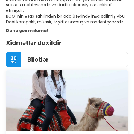
sadəcə möhtəşəmdir və daxili dekorasiya ən inkişaf
etmişdir.
BƏƏ-nin əsas sahilindən bir ada üzərində inşa edilmiş Abu
Dabi kompakt, müasir, təşkil olunmuş və mədəni şəhərdir.
Daha çox məlumat
Xidmətlər daxildir
20
Biletlər
dek