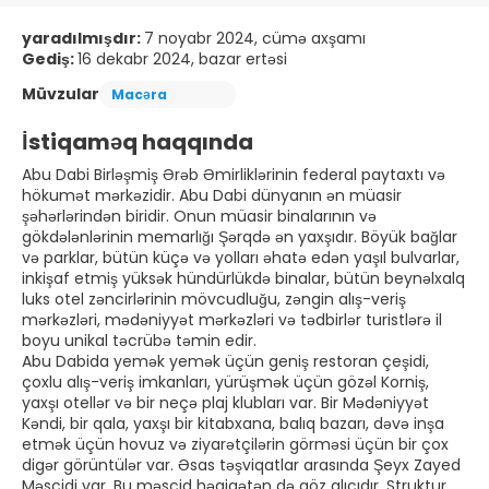
yaradılmışdır:
7 noyabr 2024, cümə axşamı
Gediş:
16 dekabr 2024, bazar ertəsi
Müvzular
Macəra
İstiqaməq haqqında
Abu Dabi Birləşmiş Ərəb Əmirliklərinin federal paytaxtı və
hökumət mərkəzidir. Abu Dabi dünyanın ən müasir
şəhərlərindən biridir. Onun müasir binalarının və
gökdələnlərinin memarlığı Şərqdə ən yaxşıdır. Böyük bağlar
və parklar, bütün küçə və yolları əhatə edən yaşıl bulvarlar,
inkişaf etmiş yüksək hündürlükdə binalar, bütün beynəlxalq
luks otel zəncirlərinin mövcudluğu, zəngin alış-veriş
mərkəzləri, mədəniyyət mərkəzləri və tədbirlər turistlərə il
boyu unikal təcrübə təmin edir.
Abu Dabida yemək yemək üçün geniş restoran çeşidi,
çoxlu alış-veriş imkanları, yürüşmək üçün gözəl Korniş,
yaxşı otellər və bir neçə plaj klubları var. Bir Mədəniyyət
Kəndi, bir qala, yaxşı bir kitabxana, balıq bazarı, dəvə inşa
etmək üçün hovuz və ziyarətçilərin görməsi üçün bir çox
digər görüntülər var. Əsas təşviqatlar arasında Şeyx Zayed
Məscidi var. Bu məscid həqiqətən də göz alıcıdır. Struktur