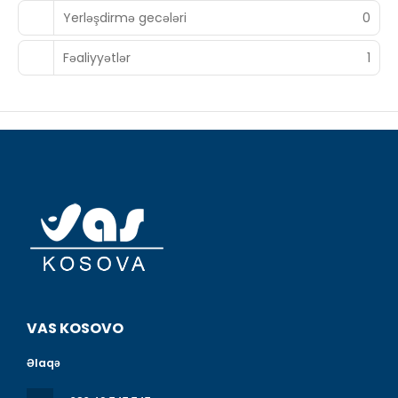
Yerləşdirmə gecələri
0
Fəaliyyətlər
1
VAS KOSOVO
Əlaqə