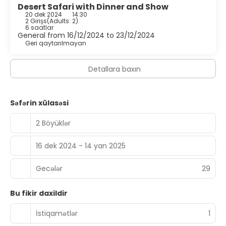
Desert Safari with Dinner and Show
20 dek 2024
14:30
2 Girişs
(
Adults: 2
)
6 saatlar
General from 16/12/2024 to 23/12/2024
Geri qaytarılmayan
Detallara baxın
Səfərin xülasəsi
2 Böyüklər
16 dek 2024 - 14 yan 2025
Gecələr
29
Bu fikir daxildir
İstiqamətlər
1