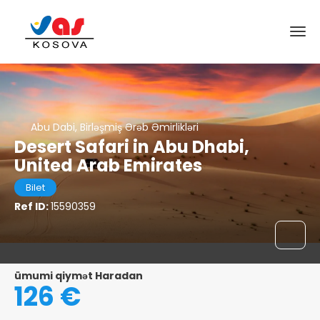
Abu Dabi, Birləşmiş Ərəb Əmirlikləri
Desert Safari in Abu Dhabi,
United Arab Emirates
Bilet
Ref ID:
15590359
ümumi qiymət Haradan
126 €