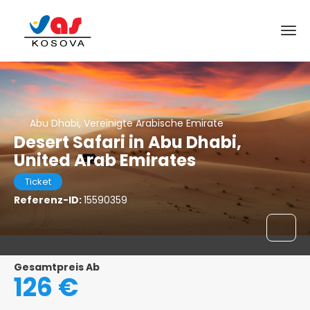
Abu Dhabi, Vereinigte Arabische Emirate
Desert Safari in Abu Dhabi,
United Arab Emirates
Ticket
Referenz-ID:
15590359
Gesamtpreis Ab
126 €