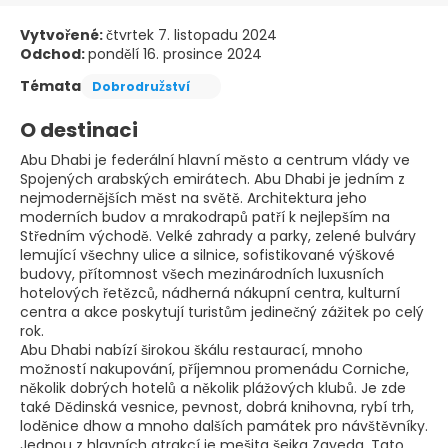
Vytvořené:
čtvrtek 7. listopadu 2024
Odchod:
pondělí 16. prosince 2024
Témata
Dobrodružství
O destinaci
Abu Dhabi je federální hlavní město a centrum vlády ve
Spojených arabských emirátech. Abu Dhabi je jedním z
nejmodernějších měst na světě. Architektura jeho
moderních budov a mrakodrapů patří k nejlepším na
Středním východě. Velké zahrady a parky, zelené bulváry
lemující všechny ulice a silnice, sofistikované výškové
budovy, přítomnost všech mezinárodních luxusních
hotelových řetězců, nádherná nákupní centra, kulturní
centra a akce poskytují turistům jedinečný zážitek po celý
rok.
Abu Dhabi nabízí širokou škálu restaurací, mnoho
možností nakupování, příjemnou promenádu Corniche,
několik dobrých hotelů a několik plážových klubů. Je zde
také Dědinská vesnice, pevnost, dobrá knihovna, rybí trh,
loděnice dhow a mnoho dalších památek pro návštěvníky.
Jednou z hlavních atrakcí je mešita šejka Zayeda. Tato