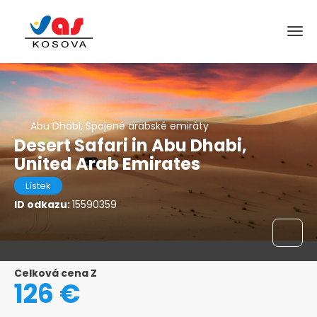
Abu Dhabi, Spojené arabské emiráty
Desert Safari in Abu Dhabi,
United Arab Emirates
Lístek
ID odkazu:
15590359
Celková cena Z
126 €