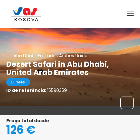
Abu Dhabi, Emirados Árabes Unidos
Desert Safari in Abu Dhabi,
United Arab Emirates
Bilhete
ID de referência:
15590359
Preço total desde
126 €