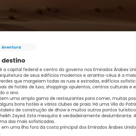
Aventura
 destino
é a capital federal e centro do governo nos Emirados Árabes U
rquitetura de seus edifícios modernos e arranha-céus é a mais 
verdes que margeiam todas as ruas e estradas, edifícios sofisti
nais de hotéis de luxo, shoppings opulentos, centros culturais 
do o ano.
tem uma ampla gama de restaurantes para comer, muitas poss
alguns bons hotéis e vários clubes de praia. Há uma Vila do Pa
staleiro de construção de dhow e muitos outros pontos turísticos
heikh Zayed. Esta mesquita é verdadeiramente deslumbrante. 
uma das mais sofisticadas.
 em uma ilha fora da costa principal dos Emirados Árabes Uni
.