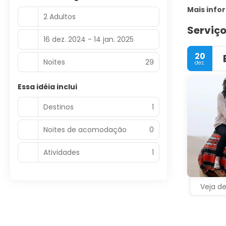
Mais inf
2 Adultos
Serviço
16 dez. 2024 - 14 jan. 2025
20
Noites
29
dez.
Essa idéia inclui
Destinos
1
Noites de acomodação
0
Atividades
1
Veja d