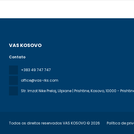
VAS KOSOVO
Contato
+383 49 747 747
office@vas-rks.com
Str. Imzot Nike Prelaj, Ulpiane | Prishtine, Kosovo
, 10000 - Prishtin
Todos os direitos reservados VAS KOSOVO © 2026
Política de pr