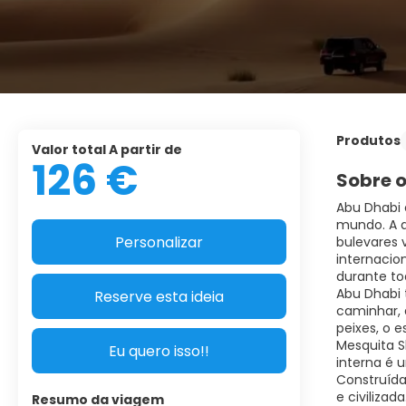
Produtos
Valor total A partir de
126 €
Sobre o
Abu Dhabi 
mundo. A a
Personalizar
bulevares 
internacio
durante to
Abu Dhabi 
Reserve esta ideia
caminhar, 
peixes, o e
Mesquita S
Eu quero isso!!
interna é 
Construída
e civilizada
Resumo da viagem