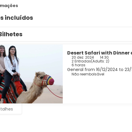
ormações
s incluídos
Bilhetes
Desert Safari with Dinner
20 dez. 2024
14:30
2 Entradas
(
Adults: 2
)
6 horas
General from 16/12/2024 to 23
Não reembolsável
etalhes