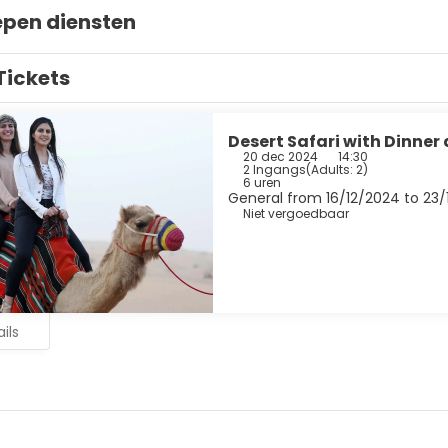
epen diensten
Tickets
Desert Safari with Dinner
20 dec 2024
14:30
2 Ingangs
(
Adults: 2
)
6 uren
General from 16/12/2024 to 23
Niet vergoedbaar
ils