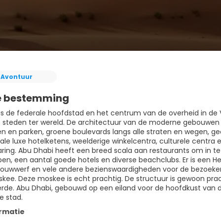
Avontuur
e bestemming
is de federale hoofdstad en het centrum van de overheid in de 
steden ter wereld. De architectuur van de moderne gebouwen 
en en parken, groene boulevards langs alle straten en wegen, 
nale luxe hotelketens, weelderige winkelcentra, culturele centr
aring. Abu Dhabi heeft een breed scala aan restaurants om in t
pen, een aantal goede hotels en diverse beachclubs. Er is een Her
uwwerf en vele andere bezienswaardigheden voor de bezoeker om
ee. Deze moskee is echt prachtig. De structuur is gewoon pra
de. Abu Dhabi, gebouwd op een eiland voor de hoofdkust van 
 stad.
rmatie