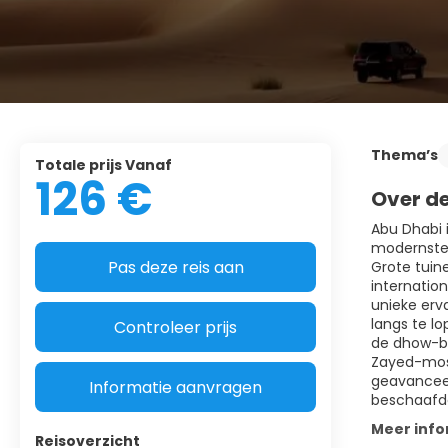
Thema’s
Totale prijs Vanaf
126 €
Over d
Abu Dhabi 
modernste 
Pas deze reis aan
Grote tuin
internatio
unieke erv
langs te lo
Controleer prijs
de dhow-bo
Zayed-mosk
geavanceer
Informatie aanvragen
beschaafde
Meer info
Reisoverzicht